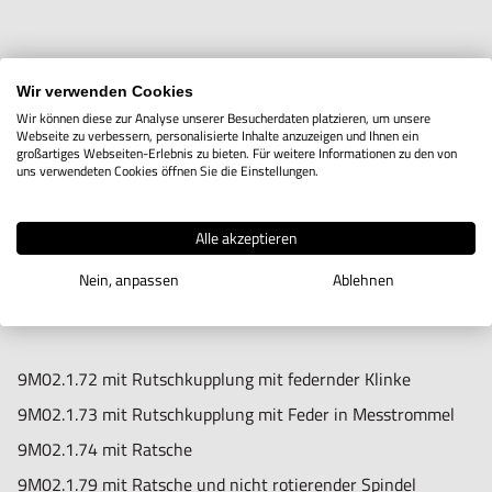
IN DEN WARENKORB
Wir verwenden Cookies
Wir können diese zur Analyse unserer Besucherdaten platzieren, um unsere
Webseite zu verbessern, personalisierte Inhalte anzuzeigen und Ihnen ein
großartiges Webseiten-Erlebnis zu bieten. Für weitere Informationen zu den von
uns verwendeten Cookies öffnen Sie die Einstellungen.
Produktbeschreibung
Diese Einbaumessschrauben sind mit einem gelaserten
Alle akzeptieren
Nonius ausgestattet.
Nein, anpassen
Ablehnen
9M02.1.72 mit Rutschkupplung mit federnder Klinke
9M02.1.73 mit Rutschkupplung mit Feder in Messtrommel
9M02.1.74 mit Ratsche
9M02.1.79 mit Ratsche und nicht rotierender Spindel