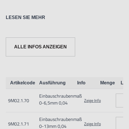
LESEN SIE MEHR
9M02.1.72 mit Rutschkupplung mit federnder Klinke
9M02.1.73 mit Rutschkupplung mit Feder in Messtrommel
9M02.1.74 mit Ratsche
ALLE INFOS ANZEIGEN
9M02.1.79 mit Ratsche und nicht rotierender Spindel
Artikelcode
Ausführung
Info
Menge
Lag
Einbauschraubenmaß
9M02.1.70
Zeige Info
0-6,5mm 0,04
Einbauschraubenmaß
9M02.1.71
Zeige Info
Informationen zur Produktsicherheit:
0-13mm 0,04