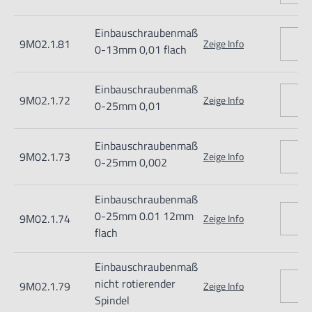
Nur für technisch versierte und mit dem Produkt vertraute
Einbauschraubenmaß
Anwender sowie Handwerker geeignet.
9M02.1.81
Zeige Info
0-13mm 0,01 flach
Nur für den vorhergesehenen Verwendungszweck geeignet.
Unsachgemäße Verwendung kann zu Schäden und
Einbauschraubenmaß
9M02.1.72
Zeige Info
Verletzungen führen.
0-25mm 0,01
Importeur/Hersteller:
Einbauschraubenmaß
Hogetex/Kometex B.V., Gesinkkampstraat 1,7051 HR
9M02.1.73
Zeige Info
0-25mm 0,002
Varsseveld/ Netherlands, email: Info@hogetex.com
Einbauschraubenmaß
0-25mm 0.01 12mm
9M02.1.74
Zeige Info
flach
Einbauschraubenmaß
nicht rotierender
9M02.1.79
Zeige Info
Spindel