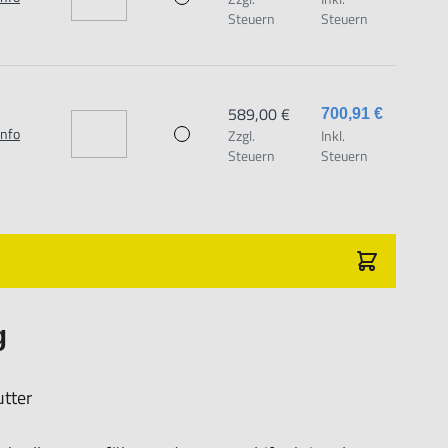
 dem Produkt vertraute Anwender sowie Handwerker
Steuern
Steuern
dungszweck geeignet.
chäden und Verletzungen führen.
589,00 €
700,91 €
Info
Zzgl.
Inkl.
aat 1,7051 HR Varsseveld/ Netherlands, email:
Steuern
Steuern
g
utter