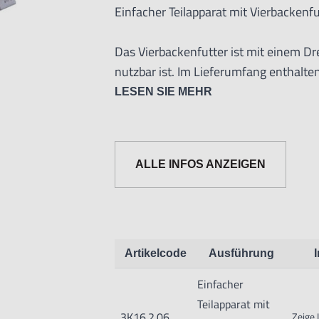
Einfacher Teilapparat mit Vierbackenfu
Das Vierbackenfutter ist mit einem Dr
nutzbar ist. Im Lieferumfang enthalte
Umkehrbacken. Dieser Vertex-Apparat 
LESEN SIE MEHR
ixiert werden und verfügt über eine 3
mitgelieferten Schlüssel vorgenomme
senkrechten Verwendung geeignet, so
ALLE INFOS ANZEIGEN
eingesetzt werden kann.
Artikelcode
Ausführung
Einfacher
Teilapparat mit
Informationen zur Produktsicherheit:
3K16.2.06
Zeige 