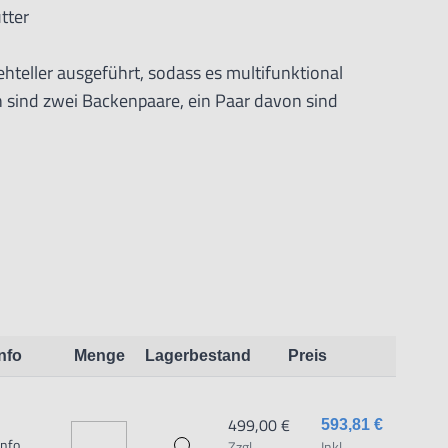
tter
ehteller ausgeführt, sodass es multifunktional
n sind zwei Backenpaare, ein Paar davon sind
kann in jeder Stellung
60°-Skala. Die Fixierung kann einfach mit dem
n werden. Sowohl zur waagerechten als
dass der Apparat in Fräs- und Bearbeitungszentren
Info
Menge
Lagerbestand
Preis
499,00 €
593,81 €
Info
Zzgl.
Inkl.