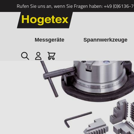
Rufen Sie uns an, wenn Sie Fragen haben:
+49 (0)6136-
Zum Inhalt springen
Messgeräte
Spannwerkzeuge
Suche
Cart
Startseite
/
Einfacher Teilapparat mit Vierbackenfutter VSR