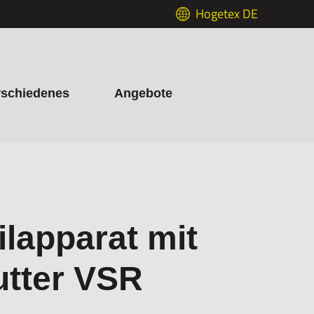
Hogetex DE
rschiedenes
Angebote
ilapparat mit
utter VSR