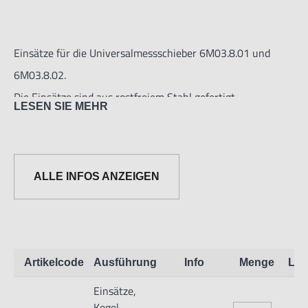
Einsätze für die Universalmessschieber 6M03.8.01 und
6M03.8.02.
Die Einsätze sind aus rostfreiem Stahl gefertigt.
LESEN SIE MEHR
Wird paarweise geliefert.
Diese Einsätze haben Kegel-Messtflächen für
ALLE INFOS ANZEIGEN
Lochabstände.
Die Kegelmessflächen haben einen Durchmesser von: 5, 10
oder 15 mm.
Artikelcode
Ausführung
Info
Menge
Lag
Einsätze,
Kegel-