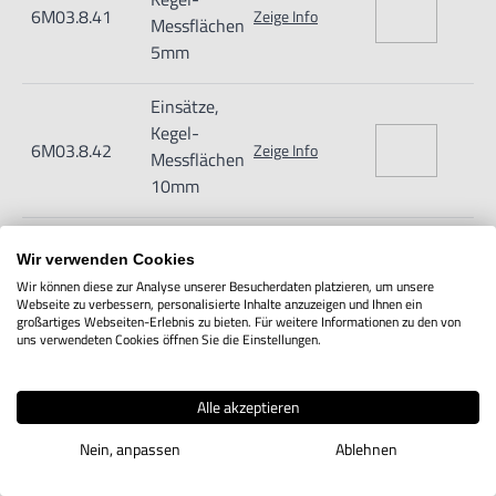
6M03.8.41
Zeige Info
Messflächen
5mm
Einsätze,
Kegel-
6M03.8.42
Zeige Info
Messflächen
10mm
Einsätze,
Wir verwenden Cookies
Kegel-
6M03.8.43
Zeige Info
Wir können diese zur Analyse unserer Besucherdaten platzieren, um unsere
Messflächen
Webseite zu verbessern, personalisierte Inhalte anzuzeigen und Ihnen ein
15mm
großartiges Webseiten-Erlebnis zu bieten. Für weitere Informationen zu den von
uns verwendeten Cookies öffnen Sie die Einstellungen.
Alle akzeptieren
IN DEN WARENKORB
Nein, anpassen
Ablehnen