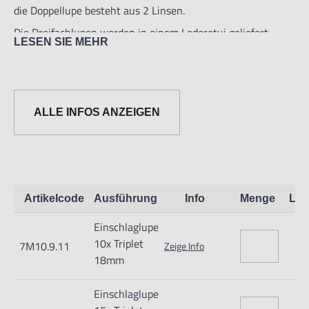
die Doppellupe besteht aus 2 Linsen.
Die Dreifachlupen werden in einem Lederetui geliefert.
LESEN SIE MEHR
ALLE INFOS ANZEIGEN
Informationen zur Produktsicherheit:
Artikelcode
Ausführung
Info
Menge
Lag
Nur für technisch versierte und mit dem Produkt vertraute
Einschlaglupe
Anwender sowie Handwerker geeignet.
10x Triplet
7M10.9.11
Zeige Info
Nur für den vorhergesehenen Verwendungszweck geeignet.
18mm
Unsachgemäße Verwendung kann zu Schäden und
Einschlaglupe
Verletzungen führen.