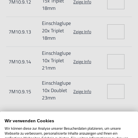
15x Triplet
7M10.9.12
Zeige Info
Importeur/Hersteller:
18mm
Hogetex/Kometex B.V., Gesinkkampstraat 1,7051 HR
Einschlaglupe
Varsseveld/ Netherlands, email: Info@hogetex.com
20x Triplet
7M10.9.13
Zeige Info
18mm
Einschlaglupe
10x Triplet
7M10.9.14
Zeige Info
21mm
Einschlaglupe
10x Doublet
7M10.9.15
Zeige Info
23mm
Wir verwenden Cookies
Wir können diese zur Analyse unserer Besucherdaten platzieren, um unsere
IN DEN WARENKORB
Webseite zu verbessern, personalisierte Inhalte anzuzeigen und Ihnen ein