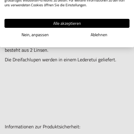
großartiges Webseiten-Erlebnis zu bieten. Für weitere Informationen zu den von
uns verwendeten Cookies öffnen Sie die Einstellungen.
Produktbeschreibung
Alle akzeptieren
Diverse Dreifachlupen und eine Doppellupe in Metallgehäuse.
Nein, anpassen
Ablehnen
Dreifachlupen haben ein 3-Linsensystem, die Doppellupe
besteht aus 2 Linsen.
Die Dreifachlupen werden in einem Lederetui geliefert.
Informationen zur Produktsicherheit: