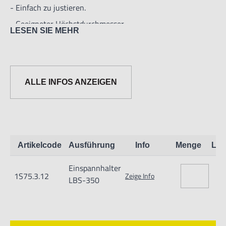
- Einfach zu justieren.
- Geeigneter Höchstdurchmesser
LESEN SIE MEHR
Rolle: 350 mm
- Gewicht: 15.1 kg
- Maße siehe Zeichnung, in mm:
ALLE INFOS ANZEIGEN
Artikelcode
Ausführung
Info
Menge
Lag
Einspannhalter
1S75.3.12
Zeige Info
LBS-350
Informationen zur Produktsicherheit:
Nur für technisch versierte und mit dem Produkt vertraute