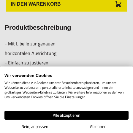
Anwender sowie Handwerker geeignet.
IN DEN WARENKORB
Nur für den vorhergesehenen Verwendungszweck geeignet.
Unsachgemäße Verwendung kann zu Schäden und
Produktbeschreibung
Verletzungen führen.
Importeur/Hersteller:
- Mit Libelle zur genauen
Hogetex/Kometex B.V., Gesinkkampstraat 1,7051 HR
horizontalen Ausrichtung
Varsseveld/ Netherlands, email: Info@hogetex.com
- Einfach zu justieren.
- Geeigneter Höchstdurchmesser
Wir verwenden Cookies
Rolle: 350 mm
Wir können diese zur Analyse unserer Besucherdaten platzieren, um unsere
Webseite zu verbessern, personalisierte Inhalte anzuzeigen und Ihnen ein
- Gewicht: 15.1 kg
großartiges Webseiten-Erlebnis zu bieten. Für weitere Informationen zu den von
uns verwendeten Cookies öffnen Sie die Einstellungen.
- Maße siehe Zeichnung, in mm:
Alle akzeptieren
Nein, anpassen
Ablehnen