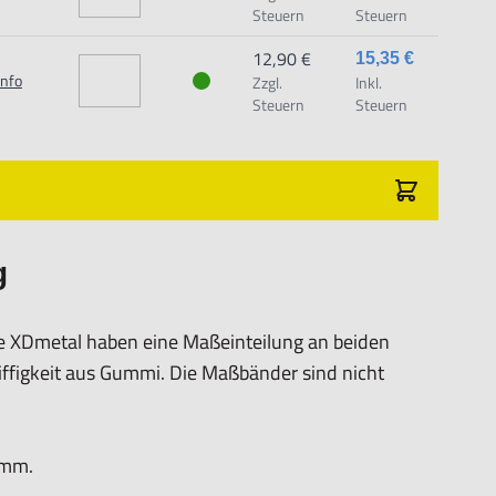
 dem Produkt vertraute Anwender sowie Handwerker
Steuern
Steuern
12,90 €
15,35 €
dungszweck geeignet.
Info
Zzgl.
Inkl.
Steuern
Steuern
chäden und Verletzungen führen.
g
e XDmetal haben eine Maßeinteilung an beiden
riffigkeit aus Gummi. Die Maßbänder sind nicht
 mm.