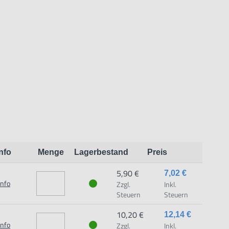
 mm.
Info
Menge
Lagerbestand
Preis
5,90 €
7,02 €
Info
Zzgl.
Inkl.
Steuern
Steuern
10,20 €
12,14 €
eit:
Info
Zzgl.
Inkl.