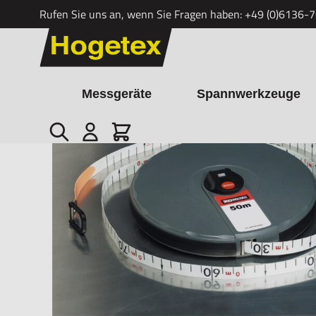
Rufen Sie uns an, wenn Sie Fragen haben:
+49 (0)6136-
Zum Inhalt springen
Messgeräte
Spannwerkzeuge
Suche
Cart
Startseite
/
Fiberglass-Maßband