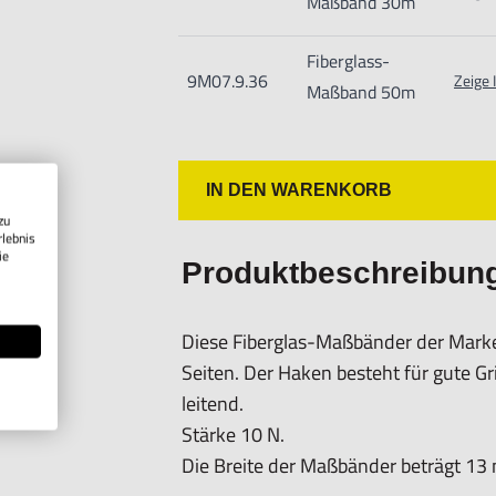
Maßband 30m
Nur für technisch versierte und mit
geeignet.
Fiberglass-
Nur für den vorhergesehenen Verwen
9M07.9.36
Zeige 
Maßband 50m
Unsachgemäße Verwendung kann zu S
IN DEN WARENKORB
zu
rlebnis
ie
Produktbeschreibun
Diese Fiberglas-Maßbänder der Mark
Seiten. Der Haken besteht für gute G
leitend.
Stärke 10 N.
Die Breite der Maßbänder beträgt 13