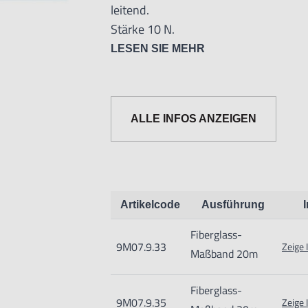
leitend.
Stärke 10 N.
Die Breite der Maßbänder beträgt 13
LESEN SIE MEHR
ALLE INFOS ANZEIGEN
Artikelcode
Ausführung
Fiberglass-
9M07.9.33
Zeige 
Maßband 20m
Fiberglass-
Informationen zur Produktsicherh
9M07.9.35
Zeige 