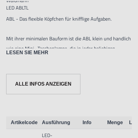
ABL - Das flexible Köpfchen für knifflige Aufgaben.
Mit ihrer minimalen Bauform ist die ABL klein und handlich
wie eine Mini- Taschenlampe, die in jeder beliebigen
LESEN SIE MEHR
Position fixiert werden kann.
Dass sie dabei trotz ihrer filigranen Anmutung, äußerst
hart im Nehmen ist, macht sie vielseitig einsetzbar.
ALLE INFOS ANZEIGEN
Schnelle und präzise Positionierung
Hohe Lichtleistung bei geringem Energieverbrauch
Varianten mit engem und weitem Abstrahlwinkel
Artikelcode
Ausführung
Info
Menge
Lag
Vibrationsunempfindlich, resistent gegen Metallspäne
LED-
Wartungsfrei: LED-Lebensdauer bis zu 50.000 h und mehr