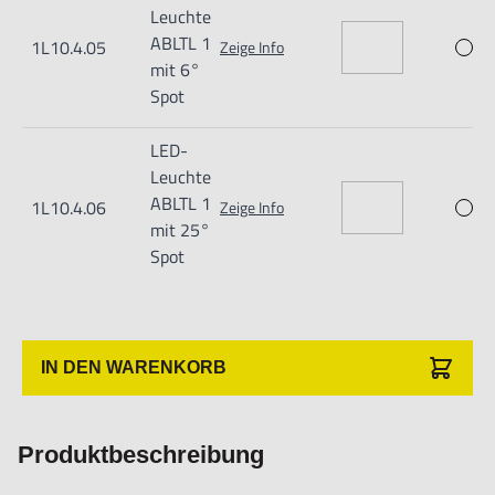
Leuchte
ABLTL 1
1L10.4.05
Zeige Info
1 x HIGH POWER LED
mit 6°
Spot
Farbtemperatur tageslichtweiß 6.000 K
Abstrahlwinkel 6° oder 25°
LED-
Schwarz eloxiertes Aluminiumgehäuse, 2 mm starkes
Leuchte
ABLTL 1
1L10.4.06
Sicherheitsglas
Zeige Info
mit 25°
Metall-Flexschlauch für mind. 20.000 Bewegungen
Spot
Schaltbar, ohne Schalter
Schutzart IP67 (ohne Trafo) oder IP20 (mit Trafo,
Leuchtenkopf IP67); Schutzklasse III (ohne Trafo) oder II (mit
IN DEN WARENKORB
Trafo)
Produktbeschreibung
Exkl. Transformator. Anschlussspannung 24 V AC/DC.