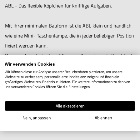
ABL - Das flexible Köpfchen für knifflige Aufgaben.
Mit ihrer minimalen Bauform ist die ABL klein und handlich
wie eine Mini- Taschenlampe, die in jeder beliebigen Position
Informationen zur Produktsicherheit:
fixiert werden kann.
Nur für technisch versierte und mit dem Produkt vertraute
Dass sie dabei trotz ihrer filigranen Anmutung, äußerst hart
Anwender sowie Handwerker geeignet.
Wir verwenden Cookies
im Nehmen ist, macht sie vielseitig einsetzbar.
Nur für den vorhergesehenen Verwendungszweck geeignet.
Wir können diese zur Analyse unserer Besucherdaten platzieren, um unsere
Webseite zu verbessern, personalisierte Inhalte anzuzeigen und Ihnen ein
Unsachgemäße Verwendung kann zu Schäden und
großartiges Webseiten-Erlebnis zu bieten. Für weitere Informationen zu den von
Schnelle und präzise Positionierung
uns verwendeten Cookies öffnen Sie die Einstellungen.
Verletzungen führen.
Hohe Lichtleistung bei geringem Energieverbrauch
Importeur/Hersteller:
Varianten mit engem und weitem Abstrahlwinkel
Alle akzeptieren
Waldmann Leuchten GmbH
Vibrationsunempfindlich, resistent gegen Metallspäne
Nein, anpassen
Ablehnen
Wartungsfrei: LED-Lebensdauer bis zu 50.000 h und mehr