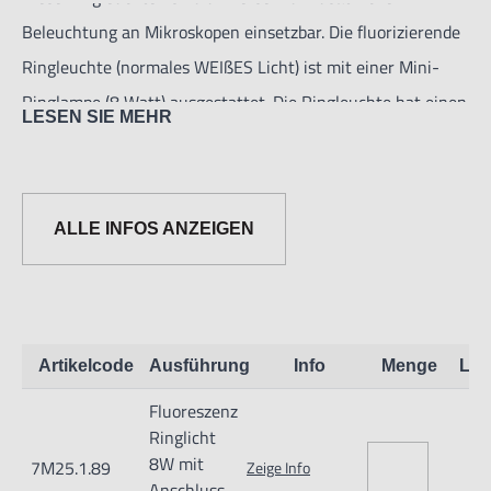
Beleuchtung an Mikroskopen einsetzbar. Die fluorizierende
Ringleuchte (normales WEIßES Licht) ist mit einer Mini-
Ringlampe (8 Watt) ausgestattet. Die Ringleuchte hat einen
LESEN SIE MEHR
Ein-/Ausschalter und lässt sich direkt an Netzspannung
(230 V) anschließen. Die LED-Ringleuchten sind für eine
lange Lebensdauer mit LEDs ausgestattet. LED-
ALLE INFOS ANZEIGEN
Ringleuchten haben eine von 10-100% regelbare
Lichtstärke.
Artikelcode
Ausführung
Info
Menge
Lag
Fluoreszenz
Ringlicht
Informationen zur Produktsicherheit:
8W mit
7M25.1.89
Zeige Info
Nur für technisch versierte und mit dem Produkt vertraute
Anschluss