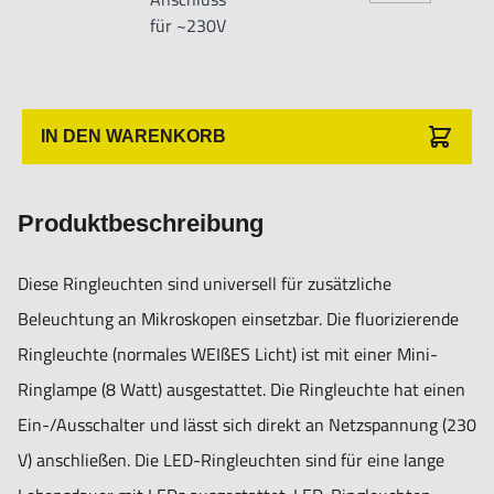
für ~230V
Anwender sowie Handwerker geeignet.
Nur für den vorhergesehenen Verwendungszweck geeignet.
Unsachgemäße Verwendung kann zu Schäden und
Verletzungen führen.
IN DEN WARENKORB
Importeur/Hersteller:
Hogetex/Kometex B.V., Gesinkkampstraat 1,7051 HR
Produktbeschreibung
Varsseveld/ Netherlands, email: Info@hogetex.com
Diese Ringleuchten sind universell für zusätzliche
Beleuchtung an Mikroskopen einsetzbar. Die fluorizierende
Ringleuchte (normales WEIßES Licht) ist mit einer Mini-
Ringlampe (8 Watt) ausgestattet. Die Ringleuchte hat einen
Ein-/Ausschalter und lässt sich direkt an Netzspannung (230
V) anschließen. Die LED-Ringleuchten sind für eine lange