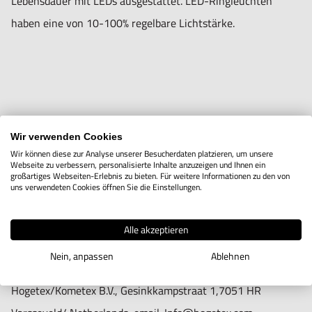
Lebensdauer mit LEDs ausgestattet. LED-Ringleuchten
haben eine von 10-100% regelbare Lichtstärke.
Informationen zur Produktsicherheit:
Wir verwenden Cookies
Wir können diese zur Analyse unserer Besucherdaten platzieren, um unsere
Nur für technisch versierte und mit dem Produkt vertraute
Webseite zu verbessern, personalisierte Inhalte anzuzeigen und Ihnen ein
großartiges Webseiten-Erlebnis zu bieten. Für weitere Informationen zu den von
Anwender sowie Handwerker geeignet.
uns verwendeten Cookies öffnen Sie die Einstellungen.
Nur für den vorhergesehenen Verwendungszweck geeignet.
Unsachgemäße Verwendung kann zu Schäden und
Alle akzeptieren
Verletzungen führen.
Nein, anpassen
Ablehnen
Importeur/Hersteller:
Hogetex/Kometex B.V., Gesinkkampstraat 1,7051 HR