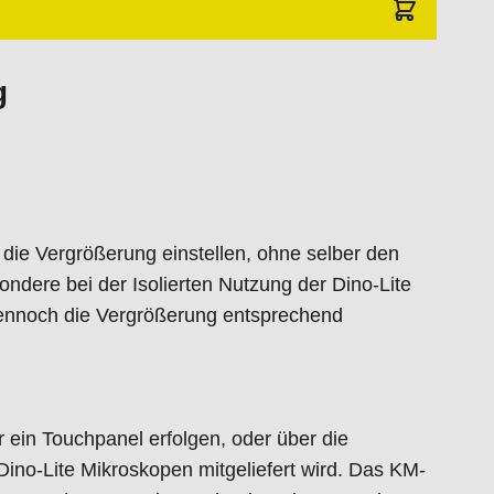
 (W) 98mm (H)
l Box)
g
 your local Dino-Lite sales representative for
ox, C-Clip, Set Screws, AC Adapter, USB Cable,
nnector, Software CD
y
ie Vergrößerung einstellen, ohne selber den
ndere bei der Isolierten Nutzung der Dino-Lite
ennoch die Vergrößerung entsprechend
ein Touchpanel erfolgen, oder über die
Dino-Lite Mikroskopen mitgeliefert wird. Das KM-