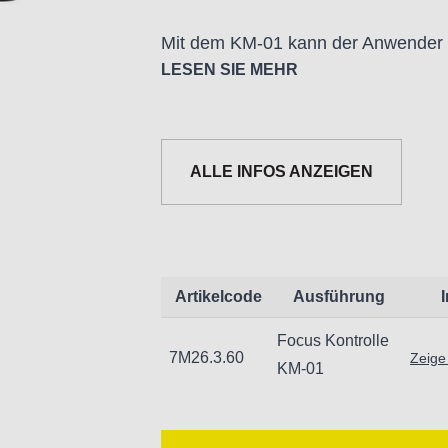
Mit dem KM-01 kann der Anwender d
Fokus betätigen zu müssen. Insbeso
LESEN SIE MEHR
Mikroskope kann mit dem KM-01 den
werden.
ALLE INFOS ANZEIGEN
Die Steuerung des Fokus kann über 
DinoCapture Software, die mit den D
01 kann mit den Dino-Lite-Stative
mit einem Durchmesser von 10mm g
Artikelcode
Ausführung
Focus Kontrolle
Das KM-01 ist kompatibel mit besti
7M26.3.60
Zeige
KM-01