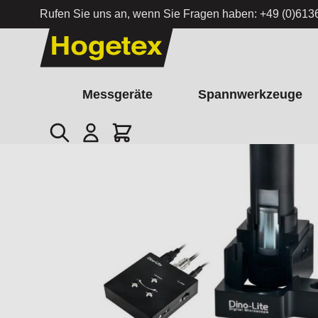
Rufen Sie uns an, wenn Sie Fragen haben:
+49 (0)613
Zum Inhalt springen
Messgeräte
Spannwerkzeuge
Suche
Cart
Startseite
/
Focus Kontrolle KM-01