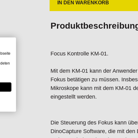
IN DEN WARENKORB
ESD-Safe: No
Dimensions: 77.14mm (L) 65.55mm
Weight: 340 g (Motor) 110 g (Contro
Produktbeschreibun
Compatible with: Please inquire with
compatibility information
Package contents: Motor, Control B
Focus Kontrolle KM-01.
bseite
Male/Female 2 Pin Circular DIN Co
ndeten
Warranty: 1 year European warrant
Mit dem KM-01 kann der Anwender d
Fokus betätigen zu müssen. Insbeso
Mikroskope kann mit dem KM-01 d
eingestellt werden.
Die Steuerung des Fokus kann über 
DinoCapture Software, die mit den 