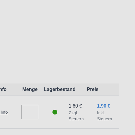
eit:
t dem Produkt vertraute Anwender sowie
endungszweck geeignet.
 Schäden und Verletzungen führen.
traat 1,7051 HR Varsseveld/ Netherlands,
Info
Menge
Lagerbestand
Preis
1,60 €
1,90 €
 Info
Zzgl.
Inkl.
Steuern
Steuern