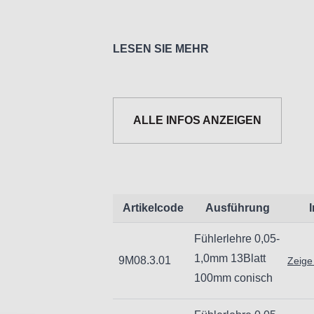
LESEN SIE MEHR
Informationen zur Produktsicherh
Nur für technisch versierte und mi
ALLE INFOS ANZEIGEN
Handwerker geeignet.
Nur für den vorhergesehenen Verw
Unsachgemäße Verwendung kann zu
Importeur/Hersteller:
Hogetex/Kometex B.V., Gesinkkamps
Artikelcode
Ausführung
email: Info@hogetex.com
Fühlerlehre 0,05-
1,0mm 13Blatt
9M08.3.01
Zeige
100mm conisch