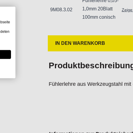
Fühlerlehre 0,05-
1,0mm 20Blatt
9M08.3.02
Zeige
100mm conisch
bseite
ndeten
IN DEN WARENKORB
Produktbeschreibun
Fühlerlehre aus Werkzeugstahl mit g