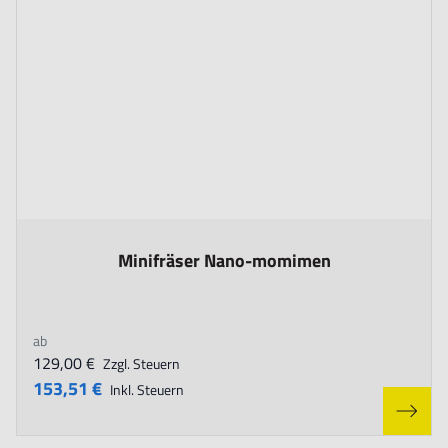
The price depends on the options chosen on the product page
Minifräser Nano-momimen
ab
129,00 €
Zzgl. Steuern
153,51 €
Inkl. Steuern