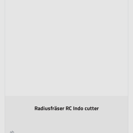
The price depends on the options chosen on the product page
Radiusfräser RC Indo cutter
ab