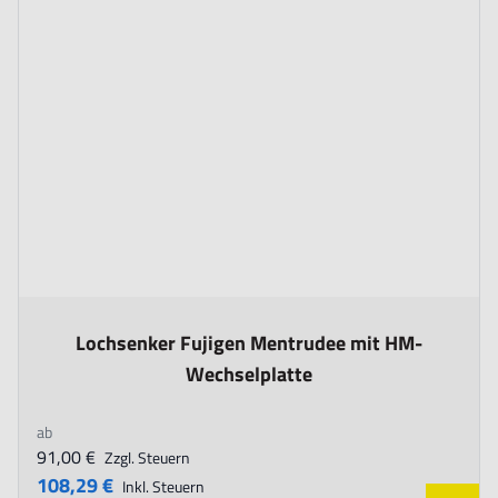
The price depends on the options chosen on the product page
Lochsenker Fujigen Mentrudee mit HM-
Wechselplatte
ab
91,00 €
Zzgl. Steuern
108,29 €
Inkl. Steuern