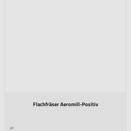
The price depends on the options chosen on the product page
Flachfräser Aeromill-Positiv
ab