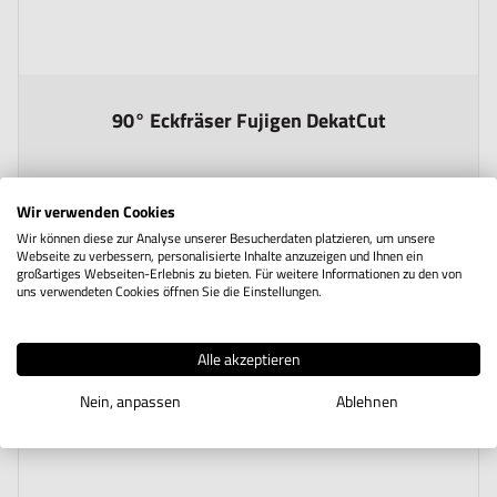
The price depends on the options chosen on the product page
90° Eckfräser Fujigen DekatCut
ab
Wir verwenden Cookies
205,00 €
Zzgl. Steuern
Wir können diese zur Analyse unserer Besucherdaten platzieren, um unsere
Webseite zu verbessern, personalisierte Inhalte anzuzeigen und Ihnen ein
243,95 €
Inkl. Steuern
großartiges Webseiten-Erlebnis zu bieten. Für weitere Informationen zu den von
uns verwendeten Cookies öffnen Sie die Einstellungen.
Alle akzeptieren
Nein, anpassen
Ablehnen