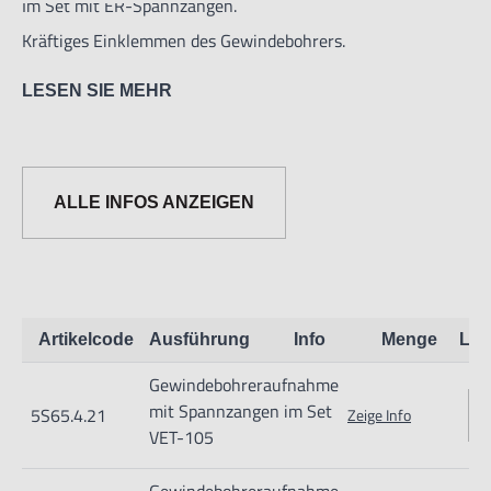
Im Set mit ER-Spannzangen.
Kräftiges Einklemmen des Gewindebohrers.
LESEN SIE MEHR
ALLE INFOS ANZEIGEN
Informationen zur Produktsicherheit:
Nur für technisch versierte und mit dem Produkt vertraute
Anwender sowie Handwerker geeignet.
Nur für den vorhergesehenen Verwendungszweck geeignet.
Artikelcode
Ausführung
Info
Menge
Lag
Unsachgemäße Verwendung kann zu Schäden und
Gewindebohreraufnahme
Verletzungen führen.
mit Spannzangen im Set
5S65.4.21
Zeige Info
Importeur/Hersteller:
VET-105
Hogetex/Kometex B.V., Gesinkkampstraat 1,7051 HR