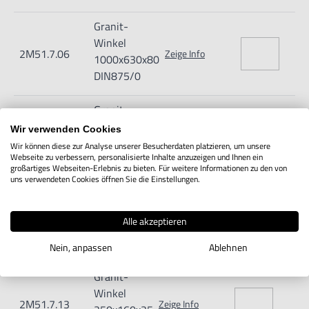
Granit-
Winkel
2M51.7.06
Zeige Info
1000x630x80
DIN875/0
Granit-
Winkel
Wir verwenden Cookies
2M51.7.11
Zeige Info
100x63x16
Wir können diese zur Analyse unserer Besucherdaten platzieren, um unsere
Webseite zu verbessern, personalisierte Inhalte anzuzeigen und Ihnen ein
DIN875/00
großartiges Webseiten-Erlebnis zu bieten. Für weitere Informationen zu den von
uns verwendeten Cookies öffnen Sie die Einstellungen.
Granit-
Winkel
2M51.7.12
Zeige Info
Alle akzeptieren
160x100x20
DIN875/00
Nein, anpassen
Ablehnen
Granit-
Winkel
2M51.7.13
Zeige Info