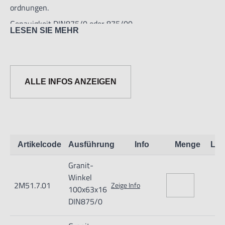
ordnungen.
Genauigkeit DIN875/0 oder 875/00
LESEN SIE MEHR
ALLE INFOS ANZEIGEN
Artikelcode
Ausführung
Info
Menge
Lag
Granit-
Winkel
2M51.7.01
Zeige Info
100x63x16
DIN875/0