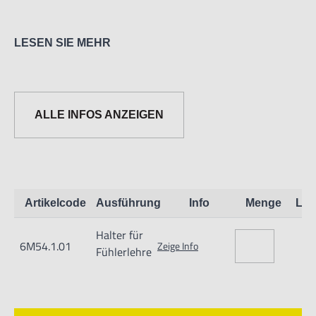
LESEN SIE MEHR
ALLE INFOS ANZEIGEN
Informationen zur Produktsicherheit:
Nur für technisch versierte und mit dem Produkt vertraute
Anwender sowie Handwerker geeignet.
Nur für den vorhergesehenen Verwendungszweck geeignet.
Artikelcode
Ausführung
Info
Menge
Lag
Unsachgemäße Verwendung kann zu Schäden und
Halter für
Verletzungen führen.
6M54.1.01
Zeige Info
Fühlerlehre