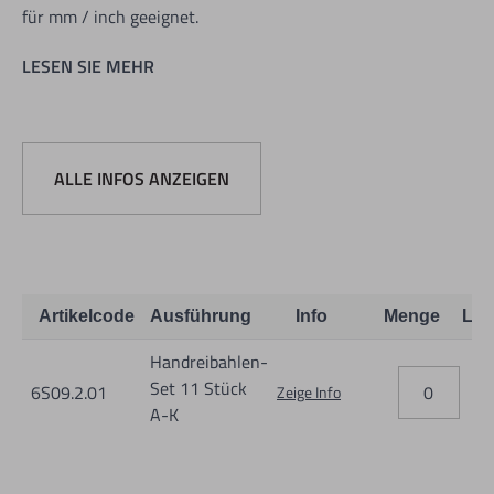
für mm / inch geeignet.
LESEN SIE MEHR
ALLE INFOS ANZEIGEN
Informationen zur Produktsicherheit:
Nur für technisch versierte und mit dem Produkt vertraute
Artikelcode
Ausführung
Info
Menge
Lag
Anwender sowie Handwerker geeignet.
Handreibahlen-
Nur für den vorhergesehenen Verwendungszweck geeignet.
Set 11 Stück
6S09.2.01
Zeige Info
Unsachgemäße Verwendung kann zu Schäden und
A-K
Verletzungen führen.
Importeur/Hersteller: