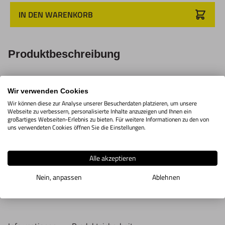
Hogetex/Kometex B.V., Gesinkkampstraat 1,7051 HR
IN DEN WARENKORB
Varsseveld/ Netherlands, email: Info@hogetex.com
Produktbeschreibung
Handreibahlen-Set 11 stück A-K.
Wir verwenden Cookies
Einstellbereich: 12mm - 38,75mm.
Wir können diese zur Analyse unserer Besucherdaten platzieren, um unsere
Webseite zu verbessern, personalisierte Inhalte anzuzeigen und Ihnen ein
für mm / inch geeignet.
großartiges Webseiten-Erlebnis zu bieten. Für weitere Informationen zu den von
uns verwendeten Cookies öffnen Sie die Einstellungen.
Alle akzeptieren
Nein, anpassen
Ablehnen