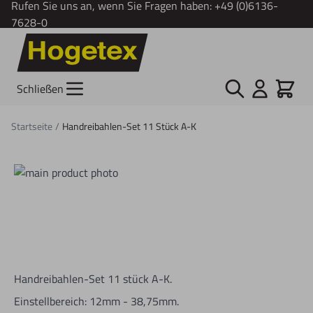
Rufen Sie uns an, wenn Sie Fragen haben:
+49 (0)6136-
7628-0
Zum Inhalt springen
Suche
Cart
Schließen
Startseite
/
Handreibahlen-Set 11 Stück A-K
Handreibahlen-Set 11 stück A-K.
Einstellbereich: 12mm - 38,75mm.