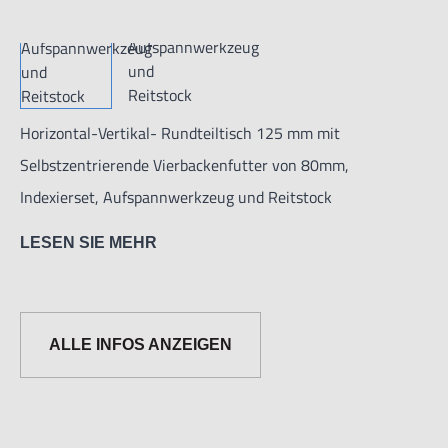
Horizontal-Vertikal- Rundteiltisch 125 mm mit
Selbstzentrierende Vierbackenfutter von 80mm,
Indexierset, Aufspannwerkzeug und Reitstock
LESEN SIE MEHR
Horizontal-Vertikal-Rundteiltisch mit einer Tischgröße
von 125 mm mit Selbstzentrierende Vierbackenfutter von
ALLE INFOS ANZEIGEN
80mm,
Indexierset, Aufspannwerkzeug
und Reitstock. Präzisionsgeschliffener Tisch und