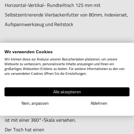
Horizontal-Vertikal- Rundteiltisch 125 mm mit
Selbstzentrierende Vierbackenfutter von 80mm, Indexierset,
Aufspannwerkzeug und Reitstock
Informationen zur Produktsicherheit:
Nur für technisch versierte und mit dem Produkt vertraute
Anwender sowie Handwerker geeignet.
Horizontal-Vertikal-Rundteiltisch mit einer Tischgröße
Wir verwenden Cookies
Nur für den vorhergesehenen Verwendungszweck geeignet.
Wir können diese zur Analyse unserer Besucherdaten platzieren, um unsere
von 125 mm mit Selbstzentrierende Vierbackenfutter von
Webseite zu verbessern, personalisierte Inhalte anzuzeigen und Ihnen ein
Unsachgemäße Verwendung kann zu Schäden und
großartiges Webseiten-Erlebnis zu bieten. Für weitere Informationen zu den von
80mm,
uns verwendeten Cookies öffnen Sie die Einstellungen.
Verletzungen führen.
Indexierset, Aufspannwerkzeug
Importeur/Hersteller:
und Reitstock. Präzisionsgeschliffener Tisch und
Alle akzeptieren
Hogetex/Kometex B.V., Gesinkkampstraat 1,7051 HR
präzisionsgeschliffenes und gehärtetes
Nein, anpassen
Ablehnen
Varsseveld/ Netherlands, email: Info@hogetex.com
Schneckenrad. Der Rundteiltisch
ist mit einer 360°-Skala versehen.
Der Tisch hat einen