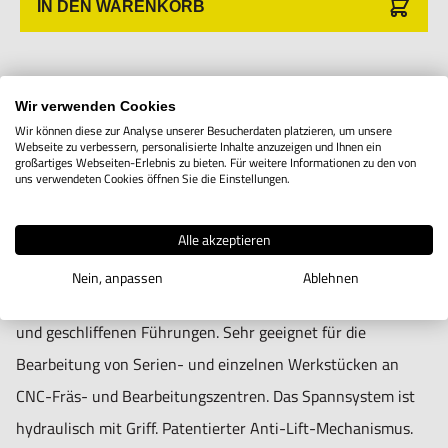
IN DEN WARENKORB
Hogetex/Kometex B.V., Gesinkkampstraat 1,7051 HR
Varsseveld/ Netherlands, email: Info@hogetex.com
Produktbeschreibung
Wir verwenden Cookies
Wir können diese zur Analyse unserer Besucherdaten platzieren, um unsere
Webseite zu verbessern, personalisierte Inhalte anzuzeigen und Ihnen ein
großartiges Webseiten-Erlebnis zu bieten. Für weitere Informationen zu den von
Diese Maschinensraubstöcke sind ausgezeichnet für die
uns verwendeten Cookies öffnen Sie die Einstellungen.
horizontale und vertikale Bearbeitung geeignet. Die
Maschinenklemmen müssen stehend oder seitlich liegend
Alle akzeptieren
montiert werden. Mit Hebel links oder rechts erhältlich.
Nein, anpassen
Ablehnen
Hochwertige Klemme, rundum geschliffem mit gehärteten
und geschliffenen Führungen. Sehr geeignet für die
Bearbeitung von Serien- und einzelnen Werkstücken an
CNC-Fräs- und Bearbeitungszentren. Das Spannsystem ist
hydraulisch mit Griff. Patentierter Anti-Lift-Mechanismus.