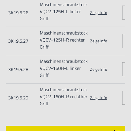
Maschinenschraubstock
- Hohe Präzision (0,01/100mm) und Lotrechtigkeit
VQCV-125H-L linker
3K19.5.26
Zeige Info
(0,02/50mm)
Griff
- Spindel vor Verschmutzung geschützt
Maschinenschraubstock
VQCV-125H-R rechter
3K19.5.27
Zeige Info
Griff
Maschinenschraubstock
VQCV-160H-L linker
3K19.5.28
Zeige Info
Griff
Nur für technisch versierte und mit dem Produkt vertraute
Maschinenschraubstock
Anwender sowie Handwerker geeignet.
VQCV-160H-R rechther
3K19.5.29
Zeige Info
Nur für den vorhergesehenen Verwendungszweck geeignet.
Griff
Unsachgemäße Verwendung kann zu Schäden und
Verletzungen führen.
Importeur/Hersteller: