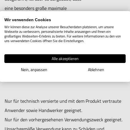
eine besonders große maximale
Backenöffnungsweite entsteht. Die Spindel
Wir verwenden Cookies
ist vor Schmutz und Spänen geschützt.
Wir können diese zur Analyse unserer Besucherdaten platzieren, um unsere
Webseite zu verbessern, personalisierte Inhalte anzuzeigen und Ihnen ein
Parallelität: 0,01/100 mm. Toleranz zwischen
großartiges Webseiten-Erlebnis zu bieten. Für weitere Informationen zu den von
uns verwendeten Cookies öffnen Sie die Einstellungen.
Bett und Backen: 0,02/100 mm
Alle akzeptieren
Nein, anpassen
Ablehnen
Nur für technisch versierte und mit dem Produkt vertraute
Anwender sowie Handwerker geeignet.
Nur für den vorhergesehenen Verwendungszweck geeignet.
Unsachgemäße Verwendung kann zu Schäden und