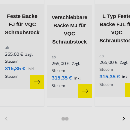
The price depends on the options chosen on the product page
The price depen
The price depends on the options chose
Feste Backe
L Typ Fest
Verschiebbare
FJ für VQC
Backe FJL f
Backe MJ für
Schraubstock
VQC
VQC
Schraubsto
Schraubstock
ab
265,00 €
Zzgl.
ab
ab
Steuern
265,00 €
Zzgl.
265,00 €
Zzgl.
315,35 €
Inkl.
Steuern
Steuern
Steuern
315,35 €
Inkl.
315,35 €
Inkl.
Steuern
Steuern