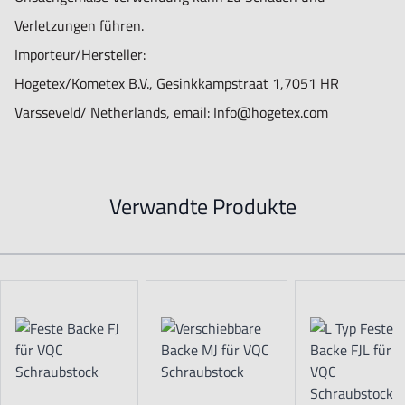
Verletzungen führen.
Importeur/Hersteller:
Hogetex/Kometex B.V., Gesinkkampstraat 1,7051 HR
Varsseveld/ Netherlands, email: Info@hogetex.com
Verwandte Produkte
Navigating through the elements of the carousel is possible using t
Press to skip carousel
Press to go to carousel navigation