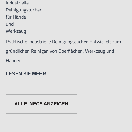
Praktische industrielle Reinigungstücher. Entwickelt zum
gründlichen Reinigen von Oberflächen, Werkzeug und
Händen.
LESEN SIE MEHR
Zum Entfernen von Fett, Farbe, Öl, Tinte, Silikon, Klebstoff
etc.
ALLE INFOS ANZEIGEN
Vorimprägnierte Reinigungstücher aus Vliesstoff, Reach-
konform, dermatologisch getestet, Sicherheitsdatenblatt
verfügbar.