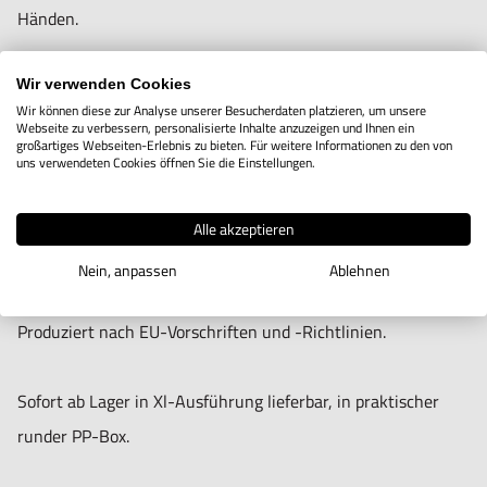
Nur für technisch versierte und mit dem Produkt vertraute
Händen.
Anwender sowie Handwerker geeignet.
Nur für den vorhergesehenen Verwendungszweck geeignet.
Zum Entfernen von Fett, Farbe, Öl, Tinte, Silikon, Klebstoff
Wir verwenden Cookies
Wir können diese zur Analyse unserer Besucherdaten platzieren, um unsere
Unsachgemäße Verwendung kann zu Schäden und
etc.
Webseite zu verbessern, personalisierte Inhalte anzuzeigen und Ihnen ein
großartiges Webseiten-Erlebnis zu bieten. Für weitere Informationen zu den von
Verletzungen führen.
uns verwendeten Cookies öffnen Sie die Einstellungen.
Importeur/Hersteller:
Vorimprägnierte Reinigungstücher aus Vliesstoff, Reach-
Hogetex/Kometex B.V., Gesinkkampstraat 1,7051 HR
konform, dermatologisch getestet, Sicherheitsdatenblatt
Alle akzeptieren
Varsseveld/ Netherlands, email: Info@hogetex.com
verfügbar.
Nein, anpassen
Ablehnen
Produziert nach EU-Vorschriften und -Richtlinien.
Sofort ab Lager in Xl-Ausführung lieferbar, in praktischer
runder PP-Box.