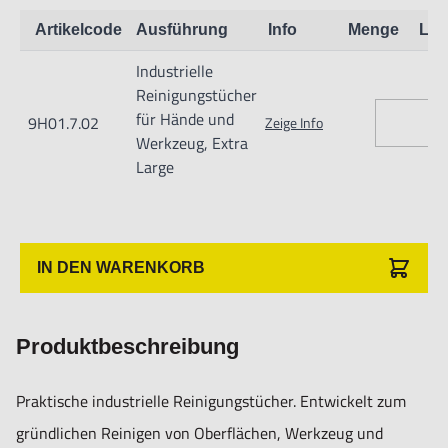
Artikelcode
Ausführung
Info
Menge
Lag
Produziert nach EU-Vorschriften und -Richtlinien.
Industrielle
Reinigungstücher
Sofort ab Lager in Xl-Ausführung lieferbar, in praktischer
für Hände und
9H01.7.02
Zeige Info
runder PP-Box.
Werkzeug, Extra
Large
XL-Ausführung: 80 Stück 20 × 30 cm
IN DEN WARENKORB
Produktbeschreibung
Praktische industrielle Reinigungstücher. Entwickelt zum
Informationen zur Produktsicherheit:
gründlichen Reinigen von Oberflächen, Werkzeug und