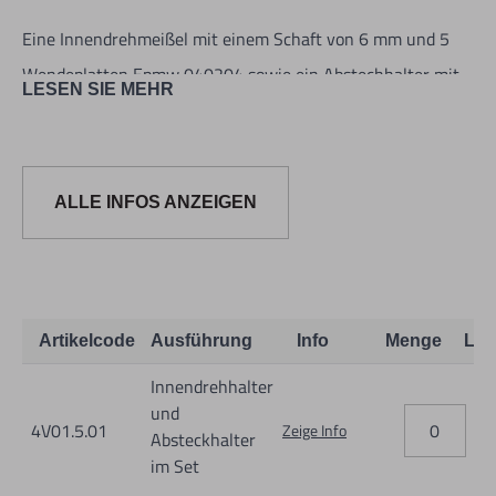
Eine Innendrehmeißel mit einem Schaft von 6 mm und 5
Wendeplatten Epmw 040204 sowie ein Abstechhalter mit
LESEN SIE MEHR
einem Schaft von 10 mm mit einer Abstechschplatte und
2-mm-Wendeplatten (GCMX 2N), 5 Wendeplatten inklusive.
Lieferung in einer blauen Kiste mit einem Torx-Schlüssel.
ALLE INFOS ANZEIGEN
Artikelcode
Ausführung
Info
Menge
Lag
Innendrehhalter
und
Informationen zur Produktsicherheit:
4V01.5.01
Zeige Info
Absteckhalter
Nur für technisch versierte und mit dem Produkt vertraute
im Set