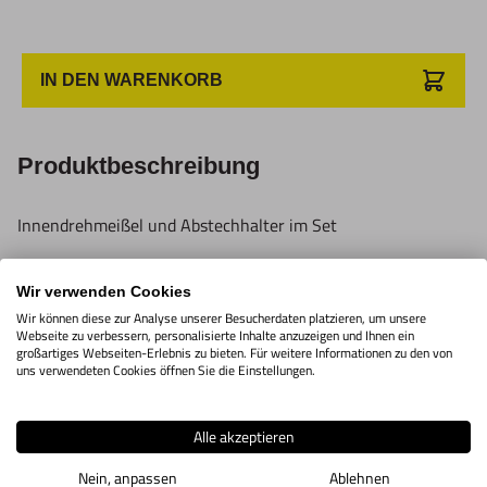
Anwender sowie Handwerker geeignet.
Nur für den vorhergesehenen Verwendungszweck geeignet.
Unsachgemäße Verwendung kann zu Schäden und
IN DEN WARENKORB
Verletzungen führen.
Importeur/Hersteller:
Produktbeschreibung
Hogetex/Kometex B.V., Gesinkkampstraat 1,7051 HR
Varsseveld/ Netherlands, email: Info@hogetex.com
Innendrehmeißel und Abstechhalter im Set
Eine Innendrehmeißel mit einem Schaft von 6 mm und 5
Wir verwenden Cookies
Wir können diese zur Analyse unserer Besucherdaten platzieren, um unsere
Wendeplatten Epmw 040204 sowie ein Abstechhalter mit
Webseite zu verbessern, personalisierte Inhalte anzuzeigen und Ihnen ein
großartiges Webseiten-Erlebnis zu bieten. Für weitere Informationen zu den von
einem Schaft von 10 mm mit einer Abstechschplatte und 2-
uns verwendeten Cookies öffnen Sie die Einstellungen.
mm-Wendeplatten (GCMX 2N), 5 Wendeplatten inklusive.
Lieferung in einer blauen Kiste mit einem Torx-Schlüssel.
Alle akzeptieren
Nein, anpassen
Ablehnen