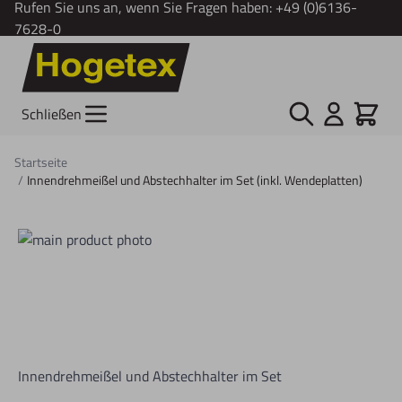
Rufen Sie uns an, wenn Sie Fragen haben:
+49 (0)6136-
7628-0
Zum Inhalt springen
Suche
Cart
Schließen
Startseite
/
Innendrehmeißel und Abstechhalter im Set (inkl. Wendeplatten)
Innendrehmeißel und Abstechhalter im Set