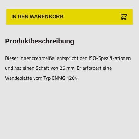
Hogetex/Kometex B.V., Gesinkkampstraat 1,7051 HR
Varsseveld/ Netherlands, email: Info@hogetex.com
IN DEN WARENKORB
Produktbeschreibung
Dieser Innendrehmeißel entspricht den ISO-Spezifikationen
und hat einen Schaft von 25 mm. Er erfordert eine
Wendeplatte vom Typ CNMG 1204.