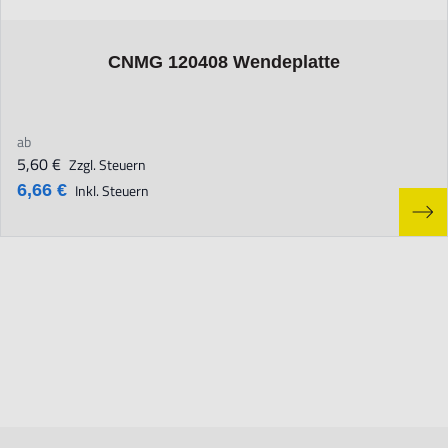
The price depends on the options chosen on the product page
CNMG 120408 Wendeplatte
ab
5,60 €
Zzgl. Steuern
6,66 €
Inkl. Steuern