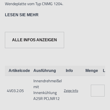
Wendeplatte vom Typ CNMG 1204.
LESEN SIE MEHR
ALLE INFOS ANZEIGEN
Informationen zur Produktsicherheit:
Nur für technisch versierte und mit dem Produkt vertraute
Artikelcode
Ausführung
Info
Menge
Lag
Anwender sowie Handwerker geeignet.
Innendrehmeißel
Nur für den vorhergesehenen Verwendungszweck geeignet.
mit
Unsachgemäße Verwendung kann zu Schäden und
4V03.2.05
Zeige Info
Innenkühlung
Verletzungen führen.
A25R PCLNR12
Importeur/Hersteller: