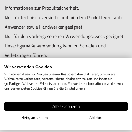
Informationen zur Produktsicherheit:
Nur für technisch versierte und mit dem Produkt vertraute
Anwender sowie Handwerker geeignet.
Nur für den vorhergesehenen Verwendungszweck geeignet.
Unsachgemäße Verwendung kann zu Schäden und
Verletzungen führen.
Importeur/Hersteller:
Wir verwenden Cookies
Hogetex/Kometex B.V., Gesinkkampstraat 1,7051 HR
Wir können diese zur Analyse unserer Besucherdaten platzieren, um unsere
Webseite zu verbessern, personalisierte Inhalte anzuzeigen und Ihnen ein
Varsseveld/ Netherlands, email: Info@hogetex.com
großartiges Webseiten-Erlebnis zu bieten. Für weitere Informationen zu den von
uns verwendeten Cookies öffnen Sie die Einstellungen.
Alle akzeptieren
Verwandte Produkte
Nein, anpassen
Ablehnen