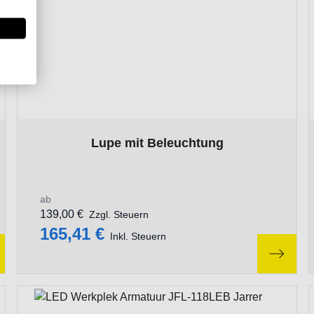
roduct page
The price depends on the options chosen on the produ
Lupe mit Beleuchtung
ab
139,00 €
Zzgl. Steuern
165,41 €
Inkl. Steuern