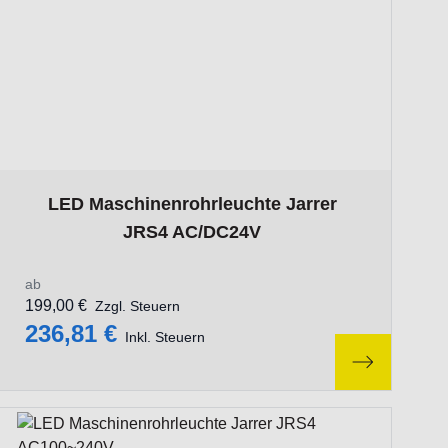
ct page
The price depends on the options chosen on the product pa
LED Maschinenrohrleuchte Jarrer
JRS4 AC/DC24V
ab
199,00 €
Zzgl. Steuern
236,81 €
Inkl. Steuern