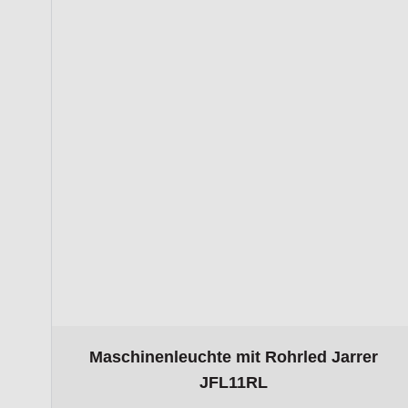
The price depends on the options chosen on the p
Maschinenleuchte mit Rohrled Jarrer
JFL11RL