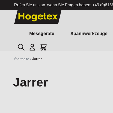
Rufen Sie uns an, wenn Sie Fragen haben:
+49 (0)613
Zum Inhalt springen
Messgeräte
Spannwerkzeuge
Suche
Cart
Startseite
/
Jarrer
Jarrer