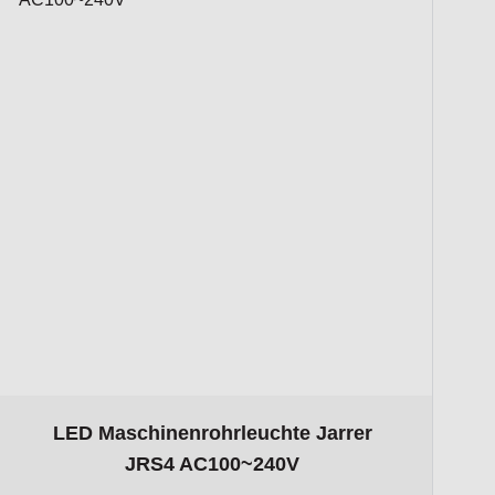
ct page
The price depends on the options chosen on the product pa
LED Maschinenrohrleuchte Jarrer
JRS4 AC100~240V