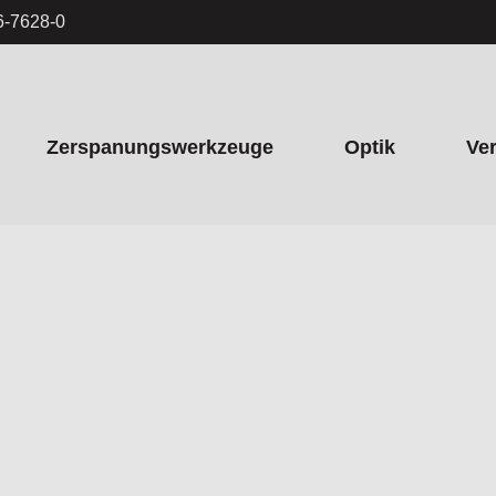
6-7628-0
Zerspanungswerkzeuge
Optik
Ve