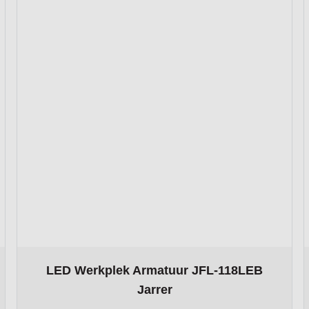
roduct page
The price depends on the options chosen on the produ
LED Werkplek Armatuur JFL-118LEB
Jarrer