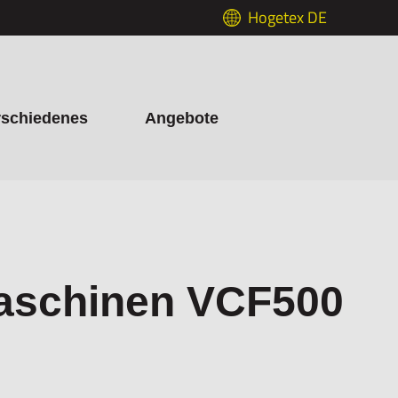
Hogetex DE
rschiedenes
Angebote
aschinen VCF500