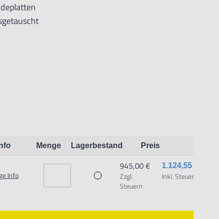
deplatten
sgetauscht
15 bis 45°
Info
Menge
Lagerbestand
Preis
945,00 €
1.124,55 €
ge Info
Zzgl.
Inkl. Steuern
Steuern