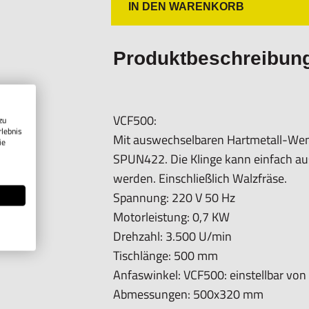
Informationen zur Produktsicherheit:
IN DEN WARENKORB
Nur für technisch versierte und mit
geeignet.
Produktbeschreibun
Nur für den vorhergesehenen Verwen
Unsachgemäße Verwendung kann zu S
Importeur/Hersteller:
VCF500:
zu
Hogetex/Kometex B.V., Gesinkkampstr
rlebnis
Mit auswechselbaren Hartmetall-We
ie
Info@hogetex.com
SPUN422. Die Klinge kann einfach a
werden. Einschließlich Walzfräse.
Spannung: 220 V 50 Hz
Motorleistung: 0,7 KW
Drehzahl: 3.500 U/min
Tischlänge: 500 mm
Anfaswinkel: VCF500: einstellbar von
Abmessungen: 500x320 mm