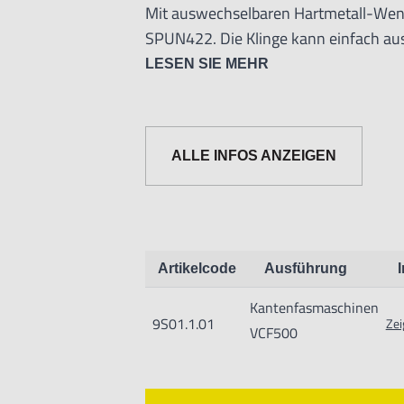
Mit auswechselbaren Hartmetall-Wen
SPUN422. Die Klinge kann einfach au
werden. Einschließlich Walzfräse.
LESEN SIE MEHR
Spannung: 220 V 50 Hz
Motorleistung: 0,7 KW
Drehzahl: 3.500 U/min
ALLE INFOS ANZEIGEN
Tischlänge: 500 mm
Anfaswinkel: VCF500: einstellbar von 
Abmessungen: 500x320 mm
Gewicht: 29 kg
Artikelcode
Ausführung
Kantenfasmaschinen
9S01.1.01
Zei
VCF500