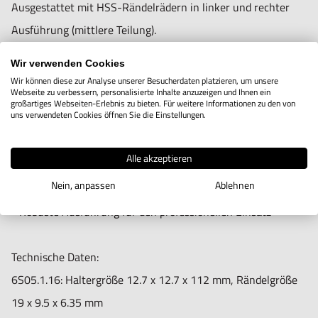
Nur für den vorhergesehenen Verwendungszweck geeignet.
Ausgestattet mit HSS-Rändelrädern in linker und rechter
Unsachgemäße Verwendung kann zu Schäden und
Ausführung (mittlere Teilung).
Verletzungen führen.
Wir verwenden Cookies
Importeur/Hersteller:
Perfekt geeignet für den Einsatz auf Drehmaschinen.
Wir können diese zur Analyse unserer Besucherdaten platzieren, um unsere
Webseite zu verbessern, personalisierte Inhalte anzuzeigen und Ihnen ein
Hogetex/Kometex B.V., Gesinkkampstraat 1,7051 HR
großartiges Webseiten-Erlebnis zu bieten. Für weitere Informationen zu den von
uns verwendeten Cookies öffnen Sie die Einstellungen.
Varsseveld/ Netherlands, email: Info@hogetex.com
Eigenschaften:
- Selbstjustierender, schwenkbarer Kopf
Alle akzeptieren
- Für Links- und Rechtsrändelung (mittlere Teilung)
Nein, anpassen
Ablehnen
- HSS-Rändelräder für lange Standzeit
- Robuste Ausführung für den professionellen Einsatz
Technische Daten:
6S05.1.16: Haltergröße 12.7 x 12.7 x 112 mm, Rändelgröße
19 x 9.5 x 6.35 mm