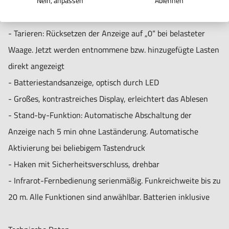
Gewichtsanzeige automatisch bis zur Betätigung der HOLD-
Nein, anpassen
Ablehnen
E: 250 mm
Taste ''eingefroren''
F: 26 mm
- Tarieren: Rücksetzen der Anzeige auf „0“ bei belasteter
G: 18 mm
Waage. Jetzt werden entnommene bzw. hinzugefügte Lasten
direkt angezeigt
- Batteriestandsanzeige, optisch durch LED
- Großes, kontrastreiches Display, erleichtert das Ablesen
- Stand-by-Funktion: Automatische Abschaltung der
Anzeige nach 5 min ohne Laständerung. Automatische
Aktivierung bei beliebigem Tastendruck
- Haken mit Sicherheitsverschluss, drehbar
- Infrarot-Fernbedienung serienmäßig. Funkreichweite bis zu
20 m. Alle Funktionen sind anwählbar. Batterien inklusive