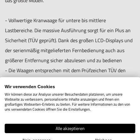
das größte Modell.
inklusive
- Vollwertige Kranwaage für untere bis mittlere
Technische Daten:
Lastbereiche. Die massive Ausführung sorgt für ein Plus an
- Hinterleuchtetes LCD-Display Ziffernhöhe 28 mm
Sicherheit (TÜV geprüft). Dank des großen LCD-Displays und
- Startbereit: Batterien inklusive, 4×1.5 V AA,
der serienmäßig mitgelieferten Fernbedienung auch aus
Betriebsdauer bis zu 100 h
größerer Entfernung sicher abzulesen und zu bedienen
- Präzision: 0,2 % von [Max]
- Die Waagen entsprechen mit dem Prüfzeichen TÜV den
- Zulässiger Umgebungstemperaturbereich 5 °C/40 °C
Anforderungen der Norm EN 13155 (Lose Lastaufnehmer)
Wir verwenden Cookies
und EN 61010-1 (Elektrische Sicherheit)
Wir können diese zur Analyse unserer Besucherdaten platzieren, um unsere
Abmessungen:
Webseite zu verbessern, personalisierte Inhalte anzuzeigen und Ihnen ein
- Hohe Mobilität: Dank Batteriebetrieb und kompakter,
großartiges Webseiten-Erlebnis zu bieten. Für weitere Informationen zu den von
A: 150 mm
uns verwendeten Cookies öffnen Sie die Einstellungen.
leichter Bauweise geeignet zum Einsatz an mehreren
B: 79 mm
Standorten (Produktion, Lager, Versand)
C: 97 mm
Alle akzeptieren
- Hold-Funktion: bei Wägestillstand wird die
D: 276 mm