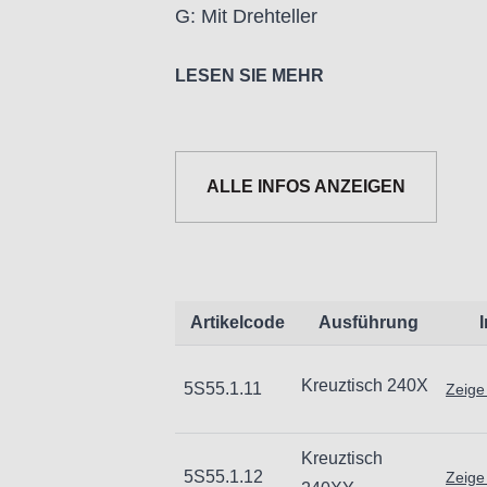
G: Mit Drehteller
LESEN SIE MEHR
ALLE INFOS ANZEIGEN
Nur für technisch versierte und mi
Handwerker geeignet.
Nur für den vorhergesehenen Verw
Unsachgemäße Verwendung kann zu
Importeur/Hersteller:
Artikelcode
Ausführung
Hogetex/Kometex B.V., Gesinkkamps
email: Info@hogetex.com
Kreuztisch 240X
5S55.1.11
Zeige
Kreuztisch
5S55.1.12
Zeige