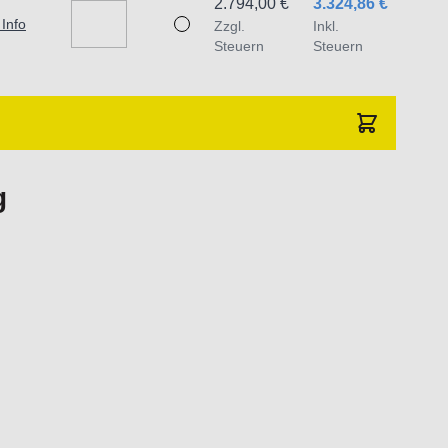
2.794,00 €
3.324,86 €
 Info
Zzgl.
Inkl.
Steuern
Steuern
g