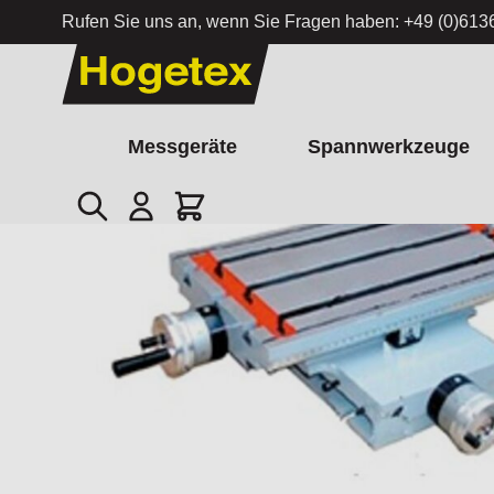
Rufen Sie uns an, wenn Sie Fragen haben:
+49 (0)613
Zum Inhalt springen
Messgeräte
Spannwerkzeuge
Suche
Cart
Startseite
/
Kreuztische