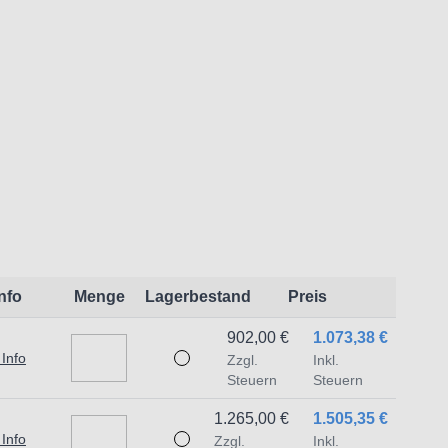
t dem Produkt vertraute Anwender sowie
endungszweck geeignet.
 Schäden und Verletzungen führen.
Info
Menge
Lagerbestand
Preis
traat 1,7051 HR Varsseveld/ Netherlands,
902,00 €
1.073,38 €
 Info
Zzgl.
Inkl.
Steuern
Steuern
1.265,00 €
1.505,35 €
 Info
Zzgl.
Inkl.