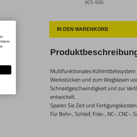
VCS-500
Importeur/Hersteller:
Hogetex/Kometex B.V., Gesinkkampstr
Info@hogetex.com
IN DEN WARENKORB
zu
rlebnis
ie
Produktbeschreibun
Multifunktionales Kühlmittelssystem
Werkstücken und zum Wegblasen von 
Schneidgeschwindigkeit und zur Ver
entwickelt.
Sparen Sie Zeit und Fertigungskosten
Für Bohr-, Schleif, Fräs-, NC-, CNC-