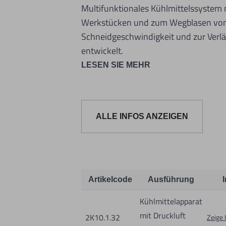
Multifunktionales Kühlmittelssystem
Werkstücken und zum Wegblasen von S
Schneidgeschwindigkeit und zur Ver
entwickelt.
Sparen Sie Zeit und Fertigungskosten!
LESEN SIE MEHR
Für Bohr-, Schleif, Fräs-, NC-, CNC-
ALLE INFOS ANZEIGEN
Informationen zur Produktsicherheit:
Nur für technisch versierte und mit
Artikelcode
Ausführung
geeignet.
Kühlmittelapparat
Nur für den vorhergesehenen Verwen
mit Druckluft
2K10.1.32
Zeige 
Unsachgemäße Verwendung kann zu S