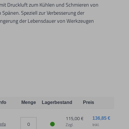
 mit Druckluft zum Kühlen und Schmieren von
pänen. Speziell zur Verbesserung der
längerung der Lebensdauer von Werkzeugen
, Säge- und Gewindeschneidmaschinen.
 dem Produkt vertraute Anwender sowie Handwerker
Info
Menge
Lagerbestand
Preis
dungszweck geeignet.
115,00 €
136,85 €
Info
Zzgl.
Inkl.
chäden und Verletzungen führen.