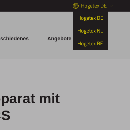
Hogetex DE
Hogetex DE
Hogetex NL
rschiedenes
Angebote
Hogetex BE
parat mit
CS