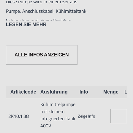
Diese Pumpe wird in einem Set aus
Pumpe, Anschlusskabel, Kühlmitteltank,
Schläuchen und einem flexiblem
LESEN SIE MEHR
Schlauch geliefert.
ALLE INFOS ANZEIGEN
Informationen zur Produktsicherheit:
Artikelcode
Ausführung
Info
Menge
Lag
Nur für technisch versierte und mit dem Produkt vertraute
Kühlmittelpumpe
Anwender sowie Handwerker geeignet.
mit kleinem
Nur für den vorhergesehenen Verwendungszweck geeignet.
2K10.1.38
Zeige Info
integrierten Tank
Unsachgemäße Verwendung kann zu Schäden und
400V