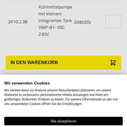
Verletzungen führen.
Kühlmittelpumpe
Importeur/Hersteller:
mit kleinem
Hogetex/Kometex B.V., Gesinkkampstraat 1,7051 HR
integrierten Tank
2K10.2.38
Zeige Info
VWP-81-100
Varsseveld/ Netherlands, email: Info@hogetex.com
230V
IN DEN WARENKORB
Wir verwenden Cookies
Produktbeschreibung
Wir können diese zur Analyse unserer Besucherdaten platzieren, um unsere
Webseite zu verbessern, personalisierte Inhalte anzuzeigen und Ihnen ein
großartiges Webseiten-Erlebnis zu bieten. Für weitere Informationen zu den von
uns verwendeten Cookies öffnen Sie die Einstellungen.
Diese Pumpe wird in einem Set aus
Pumpe, Anschlusskabel, Kühlmitteltank,
Alle akzeptieren