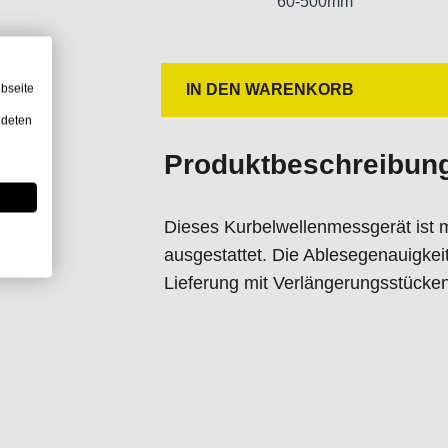
60-500mm
bseite
IN DEN WARENKORB
ndeten
Produktbeschreibun
Dieses Kurbelwellenmessgerät ist m
ausgestattet. Die Ablesegenauigkei
Lieferung mit Verlängerungsstücken