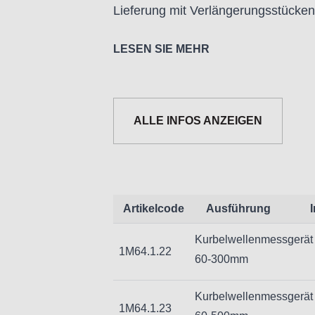
Lieferung mit Verlängerungsstücken
LESEN SIE MEHR
ALLE INFOS ANZEIGEN
Informationen zur Produktsicherh
Nur für technisch versierte und mi
Handwerker geeignet.
Nur für den vorhergesehenen Verw
Artikelcode
Ausführung
Unsachgemäße Verwendung kann zu
Kurbelwellenmessgerät
Importeur/Hersteller:
1M64.1.22
60-300mm
Hogetex/Kometex B.V., Gesinkkamps
email: Info@hogetex.com
Kurbelwellenmessgerät
1M64.1.23