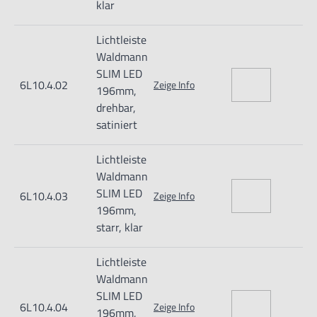
klar
LED-Technologie
Lichtleiste
Waldmann
Farbtemperatur Tageslichtweiß 5 400 K
SLIM LED
Farbwiedergabe Ra > 70
6L10.4.02
Zeige Info
196mm,
Direkt abstrahlend oder Entblendung über satinierte
drehbar,
satiniert
Zusatzblende
Gehäuse aus farblos eloxiertem Aluminium
Lichtleiste
Epoxidharzverguss und Zusatzblende (Varianten)
Waldmann
SLIM LED
Anbau mittels Schrauben an festen Laschen oder + / - 35 °
6L10.4.03
Zeige Info
196mm,
einstellbarem Trägerprofil
starr, klar
LED-Lebensdauer (L70) > 50 000 h
Lichtleiste
Schutzart IP67, Schutzklasse III
Waldmann
Lieferung mit ca. 3 m Anschlussleitung und freien
SLIM LED
6L10.4.04
Zeige Info
Litzenenden
196mm,