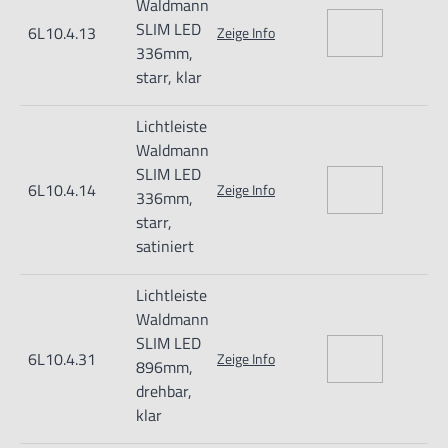
Waldmann
Waldmann Leuchten GmbH
SLIM LED
6L10.4.13
Zeige Info
336mm,
starr, klar
Lichtleiste
Waldmann
SLIM LED
6L10.4.14
Zeige Info
336mm,
starr,
satiniert
Lichtleiste
Waldmann
SLIM LED
6L10.4.31
Zeige Info
896mm,
drehbar,
klar