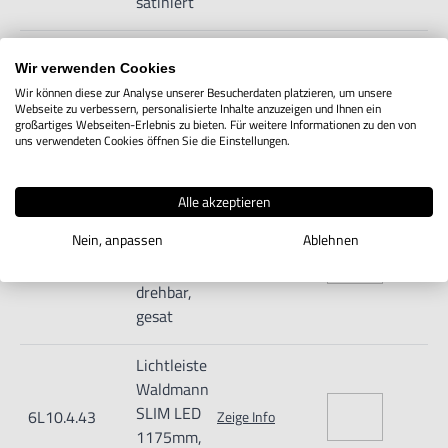
satiniert
Lichtleiste
Wir verwenden Cookies
Waldmann
Wir können diese zur Analyse unserer Besucherdaten platzieren, um unsere
SLIM LED
6L10.4.41
Zeige Info
Webseite zu verbessern, personalisierte Inhalte anzuzeigen und Ihnen ein
1175mm,
großartiges Webseiten-Erlebnis zu bieten. Für weitere Informationen zu den von
uns verwendeten Cookies öffnen Sie die Einstellungen.
drehbar,klar
Lichtleiste
Alle akzeptieren
Waldmann
Nein, anpassen
Ablehnen
SLIM LED
6L10.4.42
Zeige Info
1175mm,
drehbar,
gesat
Lichtleiste
Waldmann
SLIM LED
6L10.4.43
Zeige Info
1175mm,