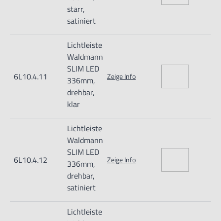
starr,
Betriebsgerät zum Anschluss an Netzspannung als Zubehör
satiniert
Betriebsgerät: ohne
Lichtleiste
Waldmann
Anschlusswert: 22-29 V; DC
SLIM LED
6L10.4.11
Zeige Info
336mm,
drehbar,
klar
Informationen zur Produktsicherheit:
Lichtleiste
Nur für technisch versierte und mit dem Produkt vertraute
Waldmann
SLIM LED
Anwender sowie Handwerker geeignet.
6L10.4.12
Zeige Info
336mm,
Nur für den vorhergesehenen Verwendungszweck geeignet.
drehbar,
Unsachgemäße Verwendung kann zu Schäden und
satiniert
Verletzungen führen.
Lichtleiste
Importeur/Hersteller: