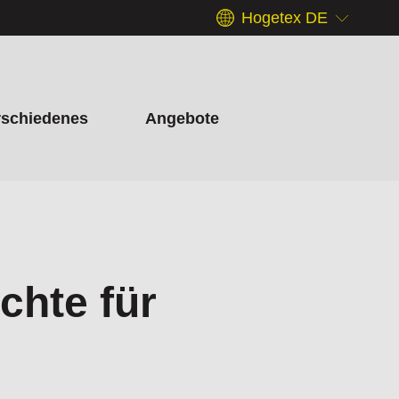
Hogetex DE
rschiedenes
Angebote
chte für