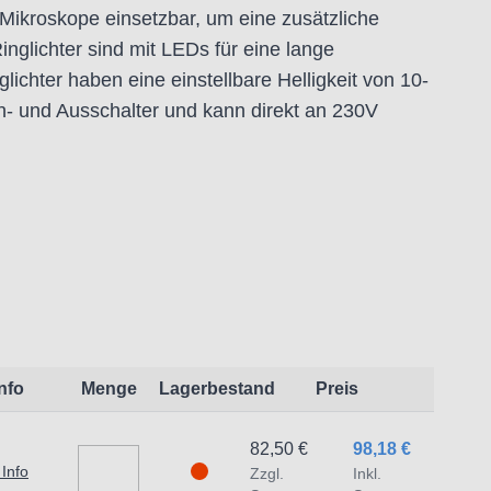
r Mikroskope einsetzbar, um eine zusätzliche
nglichter sind mit LEDs für eine lange
ichter haben eine einstellbare Helligkeit von 10-
n- und Ausschalter und kann direkt an 230V
en.
3,5 mm, der Außendurchmesser 93 mm.
 Arbeitsabstand von 80mm)
Info
Menge
Lagerbestand
Preis
:
t dem Produkt vertraute Anwender sowie
82,50 €
98,18 €
 Info
Zzgl.
Inkl.