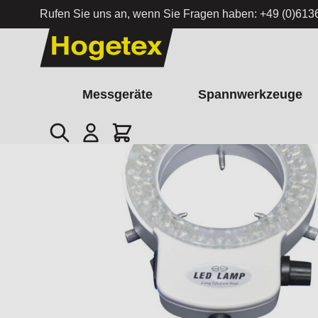
Rufen Sie uns an, wenn Sie Fragen haben:
+49 (0)613
Zum Inhalt springen
Messgeräte
Spannwerkzeuge
Suche
Cart
Startseite
/
LED-Ringleuchte für Mikroskope