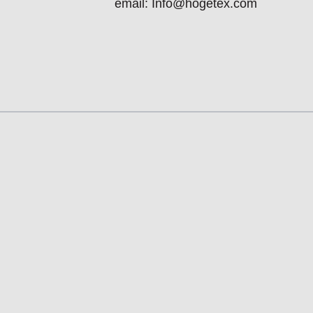
email: Info@hogetex.com
 the tab key. You can skip the carousel or go straight to carouse