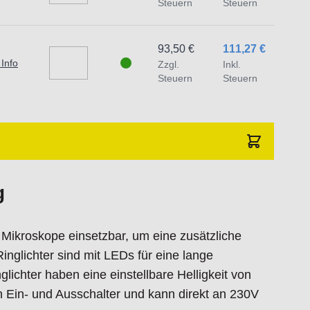
Steuern
Steuern
endungszweck geeignet.
 Schäden und Verletzungen führen.
93,50 €
111,27 €
 Info
Zzgl.
Inkl.
traat 1,7051 HR Varsseveld/ Netherlands,
Steuern
Steuern
g
ür Mikroskope einsetzbar, um eine zusätzliche
nglichter sind mit LEDs für eine lange
ichter haben eine einstellbare Helligkeit von
 Ein- und Ausschalter und kann direkt an 230V