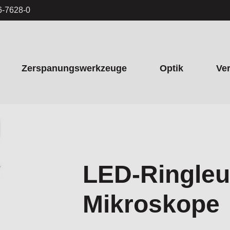
6-7628-0
Zerspanungswerkzeuge
Optik
Ve
LED-Ringleu
Mikroskope