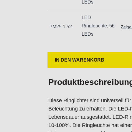
LEDs
Nur für den vorhergesehenen Verw
Unsachgemäße Verwendung kann zu
LED
Importeur/Hersteller:
Ringleuchte, 56
7M25.1.52
Zeige
Hogetex/Kometex B.V., Gesinkkamps
LEDs
email: Info@hogetex.com
IN DEN WARENKORB
Produktbeschreibun
Diese Ringlichter sind universell f
Beleuchtung zu erhalten. Die LED-Ri
Lebensdauer ausgestattet. LED-Ringl
10-100%. Die Ringleuchte hat einen