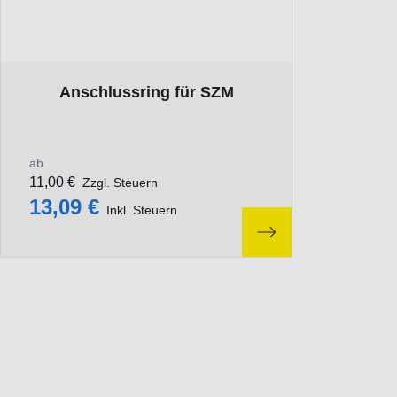
The price depends on the options chosen on the product p
Anschlussring für SZM
ab
11,00 €
Zzgl. Steuern
13,09 €
Inkl. Steuern