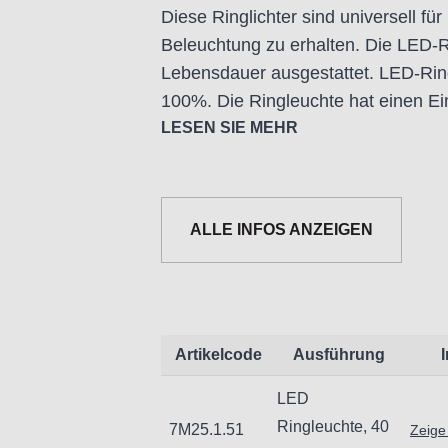
Diese Ringlichter sind universell fü
Beleuchtung zu erhalten. Die LED-Ri
Lebensdauer ausgestattet. LED-Ringl
100%. Die Ringleuchte hat einen Ei
Netzspannung angeschlossen werd
LESEN SIE MEHR
- Der Innendurchmesser beträgt 6
- LUX: 20000lx~30000lx (bei einem
ALLE INFOS ANZEIGEN
- Farbtemperatur: 6000K
Artikelcode
Ausführung
Informationen zur Produktsicherheit
LED
Nur für technisch versierte und mi
Ringleuchte, 40
7M25.1.51
Zeige
Handwerker geeignet.