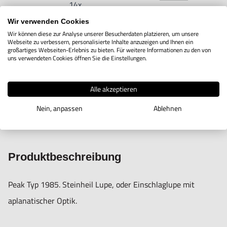
14x
Wir verwenden Cookies
Lupe
Wir können diese zur Analyse unserer Besucherdaten platzieren, um unsere
Steinheil
Webseite zu verbessern, personalisierte Inhalte anzuzeigen und Ihnen ein
7M10.6.13
Zeige Info
großartiges Webseiten-Erlebnis zu bieten. Für weitere Informationen zu den von
Nr. 1985
uns verwendeten Cookies öffnen Sie die Einstellungen.
20x
Alle akzeptieren
Nein, anpassen
Ablehnen
IN DEN WARENKORB
Produktbeschreibung
Peak Typ 1985. Steinheil Lupe, oder Einschlaglupe mit
aplanatischer Optik.