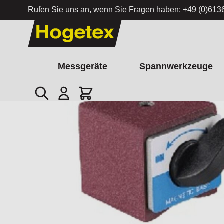
Rufen Sie uns an, wenn Sie Fragen haben:
+49 (0)613
Zum Inhalt springen
Messgeräte
Spannwerkzeuge
Suche
Cart
Startseite
/
Magnetfuß S-M6 500N mit M6 Anschlussgewinde