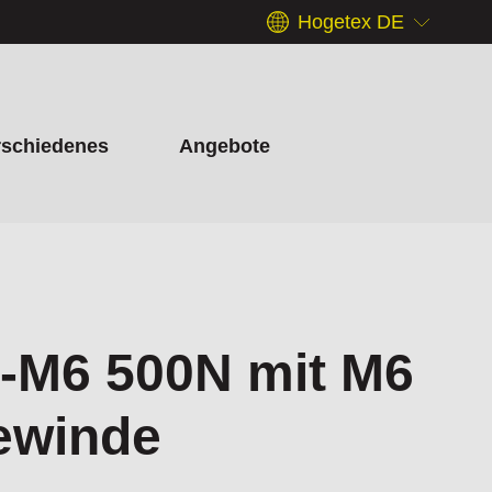
Hogetex DE
rschiedenes
Angebote
-M6 500N mit M6
ewinde