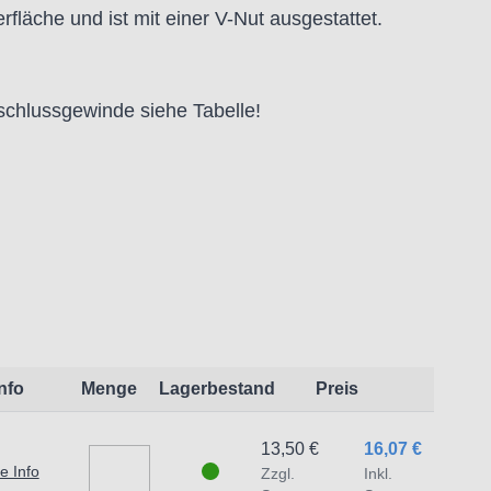
fläche und ist mit einer V-Nut ausgestattet.
chlussgewinde siehe Tabelle!
Info
Menge
Lagerbestand
Preis
eit:
13,50 €
16,07 €
e Info
Zzgl.
Inkl.
t dem Produkt vertraute Anwender sowie