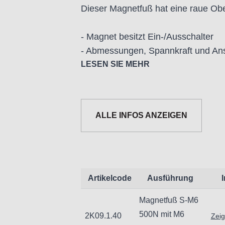
Dieser Magnetfuß hat eine raue Ober
- Magnet besitzt Ein-/Ausschalter
- Abmessungen, Spannkraft und Ans
LESEN SIE MEHR
ALLE INFOS ANZEIGEN
Artikelcode
Ausführung
Magnetfuß S-M6
Informationen zur Produktsicherh
500N mit M6
2K09.1.40
Zeig
Nur für technisch versierte und mi