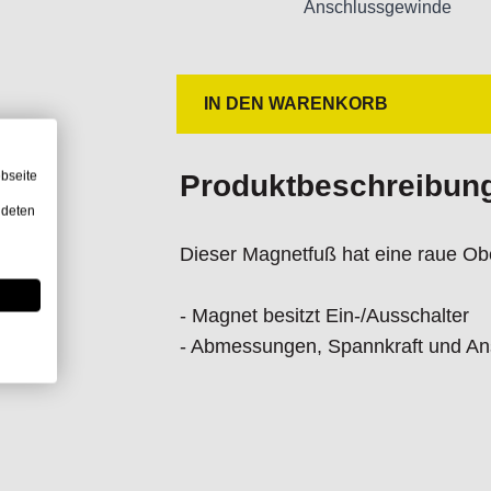
Anschlussgewinde
Handwerker geeignet.
Nur für den vorhergesehenen Verw
Unsachgemäße Verwendung kann zu
IN DEN WARENKORB
Importeur/Hersteller:
Hogetex/Kometex B.V., Gesinkkamps
email: Info@hogetex.com
bseite
Produktbeschreibun
ndeten
Dieser Magnetfuß hat eine raue Ober
- Magnet besitzt Ein-/Ausschalter
- Abmessungen, Spannkraft und An