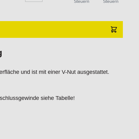
Steuern
Steuern
endungszweck geeignet.
 Schäden und Verletzungen führen.
traat 1,7051 HR Varsseveld/ Netherlands,
g
fläche und ist mit einer V-Nut ausgestattet.
schlussgewinde siehe Tabelle!