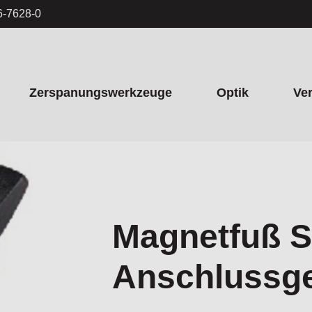
6-7628-0
Zerspanungswerkzeuge
Optik
Ve
Magnetfuß S
Anschlussg