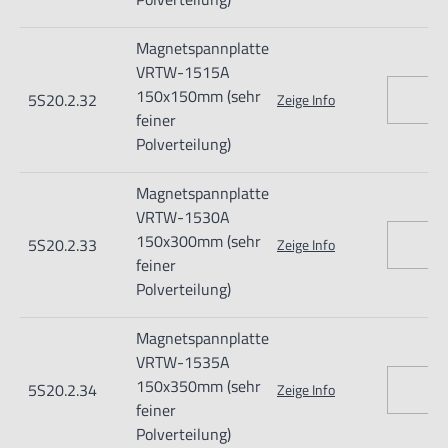
Verletzungen führen.
Importeur/Hersteller:
Magnetspannplatte
Hogetex/Kometex B.V., Gesinkkampstraat 1,7051 HR
VRTW-1515A
150x150mm (sehr
5S20.2.32
Varsseveld/ Netherlands, email: Info@hogetex.com
Zeige Info
feiner
Polverteilung)
Magnetspannplatte
VRTW-1530A
150x300mm (sehr
5S20.2.33
Zeige Info
feiner
Polverteilung)
Magnetspannplatte
VRTW-1535A
150x350mm (sehr
5S20.2.34
Zeige Info
feiner
Polverteilung)