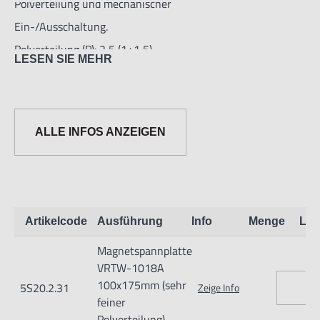
Polverteilung und mechanischer
Ein-/Ausschaltung.
Polverteilung (P): 2,5 (1+1,5)
LESEN SIE MEHR
Höhe: 50 mm
ALLE INFOS ANZEIGEN
Artikelcode
Ausführung
Info
Menge
Lag
Nur für technisch versierte und mit dem Produkt vertraute
Magnetspannplatte
Anwender sowie Handwerker geeignet.
VRTW-1018A
Nur für den vorhergesehenen Verwendungszweck geeignet.
100x175mm (sehr
5S20.2.31
Zeige Info
Unsachgemäße Verwendung kann zu Schäden und
feiner
Polverteilung)