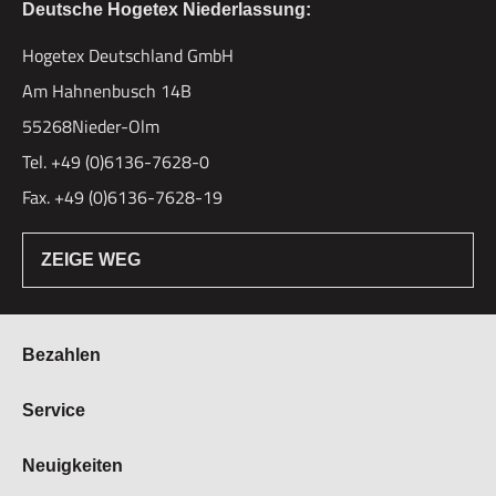
Deutsche Hogetex Niederlassung:
Hogetex Deutschland GmbH
Am Hahnenbusch 14B
55268Nieder-Olm
Tel. +49 (0)6136-7628-0
Fax. +49 (0)6136-7628-19
ZEIGE WEG
Bezahlen
Bestellung & Zahlung
Service
Widerrufsrecht
Über Hogetex
Neuigkeiten
Vertrag widerrufen
FAQ