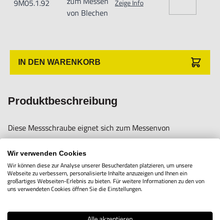
zum Messen
9M05.1.92
Zeige Info
Anwender sowie Handwerker geeignet.
von Blechen
Nur für den vorhergesehenen Verwendungszweck geeignet.
Unsachgemäße Verwendung kann zu Schäden und
Verletzungen führen.
IN DEN WARENKORB
Importeur/Hersteller:
Hogetex/Kometex B.V., Gesinkkampstraat 1,7051 HR
Produktbeschreibung
Varsseveld/ Netherlands, email: Info@hogetex.com
Diese Messschraube eignet sich zum Messenvon
Stahlblechen und dergleichen.
Wir verwenden Cookies
Auf der großen kreisförmigen Uhrskala lässt sich der
Wir können diese zur Analyse unserer Besucherdaten platzieren, um unsere
Webseite zu verbessern, personalisierte Inhalte anzuzeigen und Ihnen ein
Messwert schnell und komfortabel ablesen.
großartiges Webseiten-Erlebnis zu bieten. Für weitere Informationen zu den von
uns verwendeten Cookies öffnen Sie die Einstellungen.
Die flachen Messflächen sind aus Hartmetall.
Alle akzeptieren