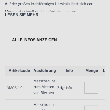
Auf der großen kreisförmigen Uhrskala lässt sich der
Messwert schnell und komfortabel ablesen.
LESEN SIE MEHR
Die flachen Messflächen sind aus Hartmetall.
• Genauigkeit: ±0,004mm
ALLE INFOS ANZEIGEN
Artikelcode
Ausführung
Info
Menge
Lag
Messchraube
zum Messen
9M05.1.91
Zeige Info
von Blechen
Informationen zur Produktsicherheit:
Messchraube
Nur für technisch versierte und mit dem Produkt vertraute