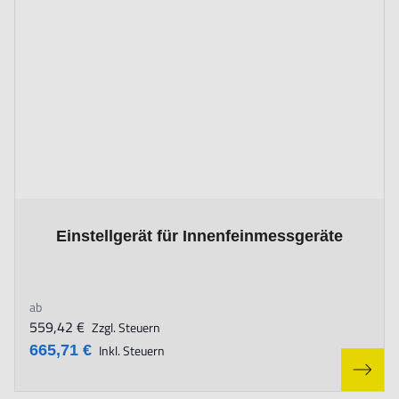
The price depends on the options chosen on the product page
Einstellgerät für Innenfeinmessgeräte
ab
559,42 €
Zzgl. Steuern
665,71 €
Inkl. Steuern