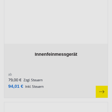
The price depends on the options chosen on the product page
Innenfeinmessgerät
ab
79,00 €
Zzgl. Steuern
94,01 €
Inkl. Steuern