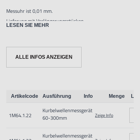
drehbarer Skala ausgestattet. Die Ablesegenauigkeit der
Messuhr ist 0,01 mm.
Lieferung mit Verlängerungsstücken.
LESEN SIE MEHR
ALLE INFOS ANZEIGEN
Informationen zur Produktsicherheit:
Artikelcode
Ausführung
Info
Menge
Lag
Nur für technisch versierte und mit dem Produkt vertraute
Kurbelwellenmessgerät
Anwender sowie Handwerker geeignet.
1M64.1.22
Zeige Info
60-300mm
Nur für den vorhergesehenen Verwendungszweck geeignet.
Unsachgemäße Verwendung kann zu Schäden und
Kurbelwellenmessgerät