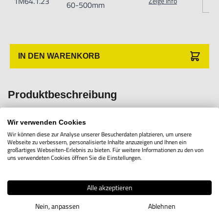
1M64.1.23
Zeige Info
Verletzungen führen.
60-500mm
Importeur/Hersteller:
Hogetex/Kometex B.V., Gesinkkampstraat 1,7051 HR
Varsseveld/ Netherlands, email: Info@hogetex.com
IN DEN WARENKORB
Produktbeschreibung
Dieses Kurbelwellenmessgerät ist mit einer Messuhr mit
Wir verwenden Cookies
Wir können diese zur Analyse unserer Besucherdaten platzieren, um unsere
drehbarer Skala ausgestattet. Die Ablesegenauigkeit der
Webseite zu verbessern, personalisierte Inhalte anzuzeigen und Ihnen ein
großartiges Webseiten-Erlebnis zu bieten. Für weitere Informationen zu den von
Messuhr ist 0,01 mm.
uns verwendeten Cookies öffnen Sie die Einstellungen.
Lieferung mit Verlängerungsstücken.
Alle akzeptieren
Nein, anpassen
Ablehnen