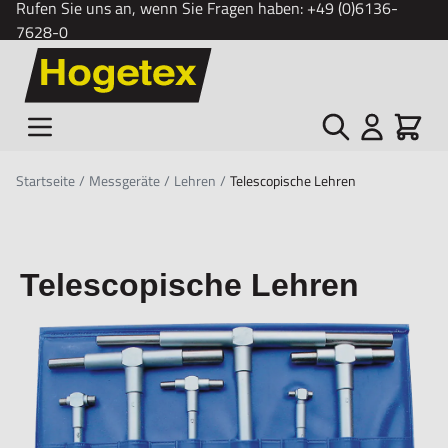
Rufen Sie uns an, wenn Sie Fragen haben:
+49 (0)6136-
7628-0
Zum Inhalt springen
Suche
Cart
Startseite
/
Messgeräte
/
Lehren
/
Telescopische Lehren
Telescopische Lehren