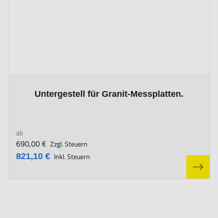
The price depends on the options chosen on the product page
Untergestell für Granit-Messplatten.
ab
690,00 €
Zzgl. Steuern
821,10 €
Inkl. Steuern