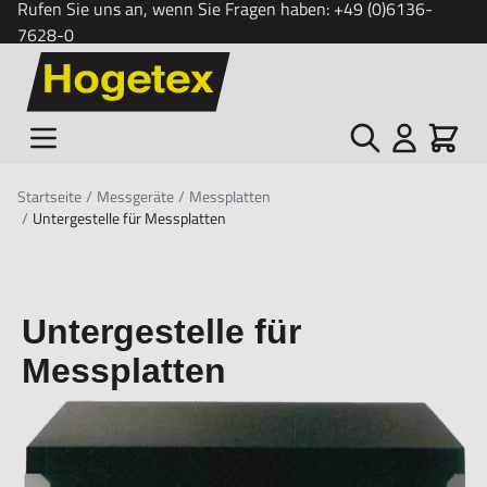
Rufen Sie uns an, wenn Sie Fragen haben:
+49 (0)6136-
7628-0
Zum Inhalt springen
Suche
Cart
Startseite
/
Messgeräte
/
Messplatten
/
Untergestelle für Messplatten
Untergestelle für
Messplatten