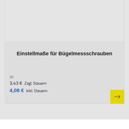
The price depends on the options chosen on the product page
Einstellmaße für Bügelmessschrauben
ab
3,43 €
Zzgl. Steuern
4,08 €
Inkl. Steuern