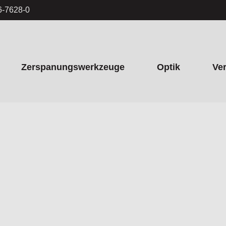
6-7628-0
Zerspanungswerkzeuge
Optik
Ve