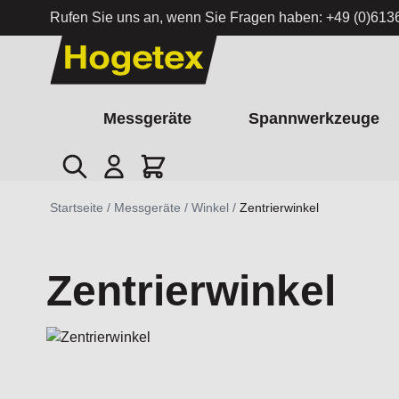
Rufen Sie uns an, wenn Sie Fragen haben:
+49 (0)613
Zum Inhalt springen
Messgeräte
Spannwerkzeuge
Suche
Cart
Startseite
/
Messgeräte
/
Winkel
/
Zentrierwinkel
Zentrierwinkel