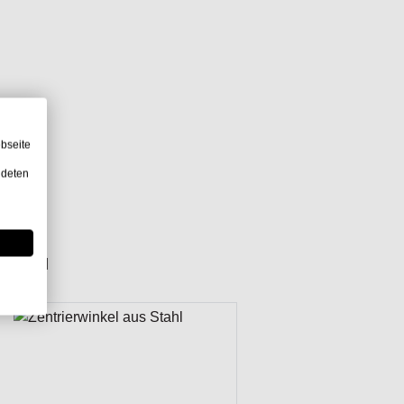
bseite
ndeten
Artikel