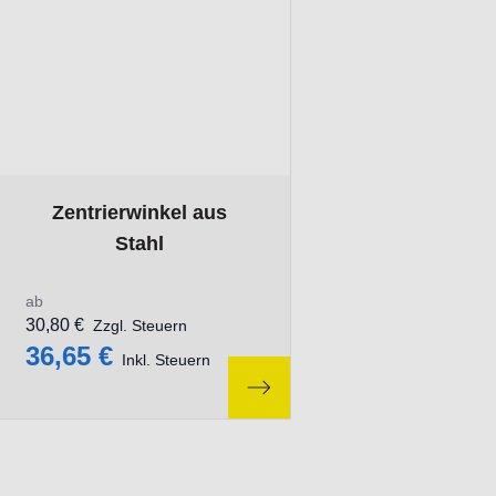
The price depends on the options chosen on the product pa
Zentrierwinkel aus
Stahl
ab
30,80 €
Zzgl. Steuern
36,65 €
Inkl. Steuern