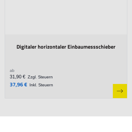
The price depends on the options chosen on the product p
Digitaler horizontaler Einbaumessschieber
ab
31,90 €
Zzgl. Steuern
37,96 €
Inkl. Steuern