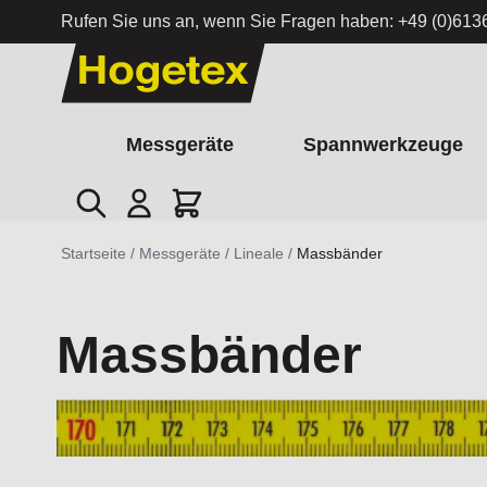
Rufen Sie uns an, wenn Sie Fragen haben:
+49 (0)613
Zum Inhalt springen
Messgeräte
Spannwerkzeuge
Suche
Cart
Startseite
/
Messgeräte
/
Lineale
/
Massbänder
Massbänder