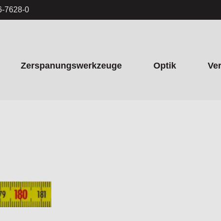
6-7628-0
Zerspanungswerkzeuge
Optik
Ve