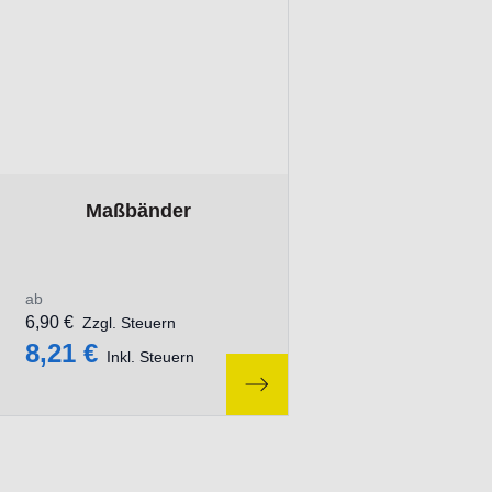
The price depends on the options chosen on the product pa
Maßbänder
ab
6,90 €
Zzgl. Steuern
8,21 €
Inkl. Steuern