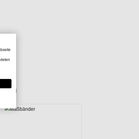
bseite
ndeten
Artikel