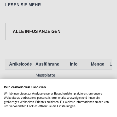
LESEN SIE MEHR
Informationen zur Produktsicherheit:
Nur für technisch versierte und mit dem Produkt vertraute
ALLE INFOS ANZEIGEN
Anwender sowie Handwerker geeignet.
Nur für den vorhergesehenen Verwendungszweck geeignet.
Unsachgemäße Verwendung kann zu Schäden und
Verletzungen führen.
Artikelcode
Ausführung
Info
Menge
Lag
Importeur/Hersteller:
Messplatte
Hogetex/Kometex B.V., Gesinkkampstraat 1,7051 HR
für
Varsseveld/ Netherlands, email: Info@hogetex.com
7M11.1.01
Zeige Info
Vergrößerung
Wir verwenden Cookies
7x Typ 1
Wir können diese zur Analyse unserer Besucherdaten platzieren, um unsere
Webseite zu verbessern, personalisierte Inhalte anzuzeigen und Ihnen ein
großartiges Webseiten-Erlebnis zu bieten. Für weitere Informationen zu den von
uns verwendeten Cookies öffnen Sie die Einstellungen.