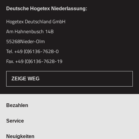
Deutsche Hogetex Niederlassung:
Hogetex Deutschland GmbH
Am Hahnenbusch 14B
55268Nieder-Olm
Tel. +49 (0)6136-7628-0
Fax. +49 (0)6136-7628-19
ZEIGE WEG
Bezahlen
Bestellung & Zahlung
Service
Widerrufsrecht
Über Hogetex
Neuigkeiten
Vertrag widerrufen