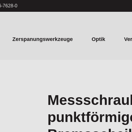
6-7628-0
Zerspanungswerkzeuge
Optik
Ve
emsscheiben
Messschrau
punktförmi