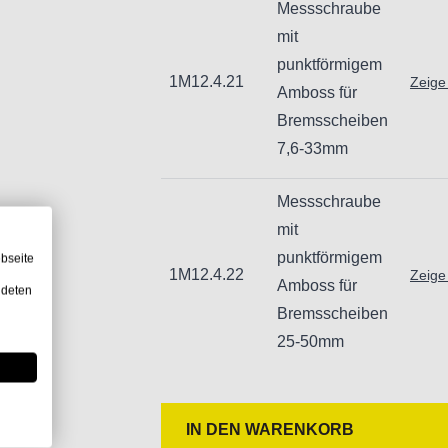
Messschraube
Importeur/Hersteller:
mit
Hogetex/Kometex B.V., Gesinkkamps
punktförmigem
email: Info@hogetex.com
1M12.4.21
Zeige
Amboss für
Bremsscheiben
7,6-33mm
Messschraube
mit
punktförmigem
bseite
1M12.4.22
Zeige
Amboss für
ndeten
Bremsscheiben
25-50mm
IN DEN WARENKORB