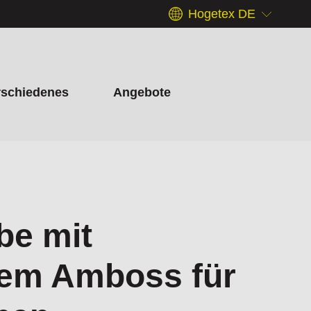
Hogetex DE
rschiedenes
Angebote
be mit
gem Amboss für