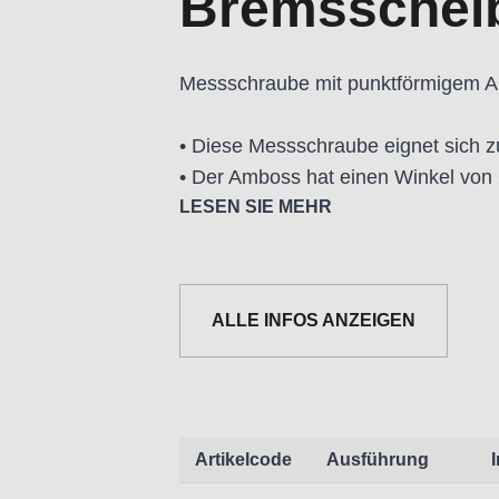
Bremsschei
Messschraube mit punktförmigem 
• Diese Messschraube eignet sich 
• Der Amboss hat einen Winkel von 
LESEN SIE MEHR
ALLE INFOS ANZEIGEN
Informationen zur Produktsicherh
Nur für technisch versierte und mi
Handwerker geeignet.
Nur für den vorhergesehenen Verw
Artikelcode
Ausführung
Unsachgemäße Verwendung kann zu