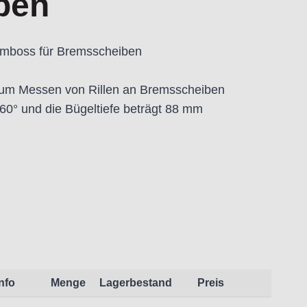
ben
Amboss für Bremsscheiben
zum Messen von Rillen an Bremsscheiben
60° und die Bügeltiefe beträgt 88 mm
eit:
t dem Produkt vertraute Anwender sowie
endungszweck geeignet.
Info
Menge
Lagerbestand
Preis
 Schäden und Verletzungen führen.