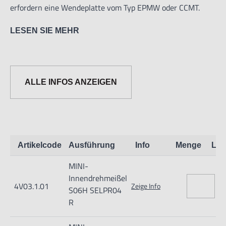
erfordern eine Wendeplatte vom Typ EPMW oder CCMT.
LESEN SIE MEHR
ALLE INFOS ANZEIGEN
Informationen zur Produktsicherheit:
Nur für technisch versierte und mit dem Produkt vertraute
Anwender sowie Handwerker geeignet.
Artikelcode
Ausführung
Info
Menge
Lag
Nur für den vorhergesehenen Verwendungszweck geeignet.
MINI-
Unsachgemäße Verwendung kann zu Schäden und
Innendrehmeißel
Verletzungen führen.
4V03.1.01
Zeige Info
S06H SELPR04
Importeur/Hersteller:
R
Hogetex/Kometex B.V., Gesinkkampstraat 1,7051 HR