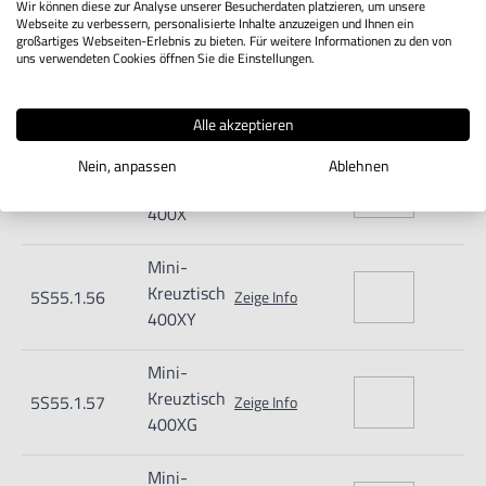
225XG
Wir können diese zur Analyse unserer Besucherdaten platzieren, um unsere
Webseite zu verbessern, personalisierte Inhalte anzuzeigen und Ihnen ein
großartiges Webseiten-Erlebnis zu bieten. Für weitere Informationen zu den von
Mini-
uns verwendeten Cookies öffnen Sie die Einstellungen.
Kreuztisch
5S55.1.53
Zeige Info
225XYG
Alle akzeptieren
Mini-
Nein, anpassen
Ablehnen
Kreuztisch
5S55.1.55
Zeige Info
400X
Mini-
Kreuztisch
5S55.1.56
Zeige Info
400XY
Mini-
Kreuztisch
5S55.1.57
Zeige Info
400XG
Mini-