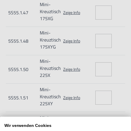
Mini-
Kreuztisch
5S55.1.47
Zeige Info
175XG
Mini-
Kreuztisch
5S55.1.48
Zeige Info
175XYG
Mini-
Kreuztisch
5S55.1.50
Zeige Info
225X
Mini-
Kreuztisch
5S55.1.51
Zeige Info
225XY
Mini-
Kreuztisch
5S55.1.52
Zeige Info
Wir verwenden Cookies