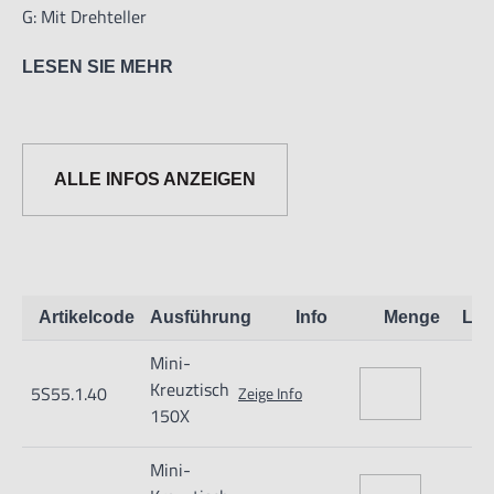
G: Mit Drehteller
LESEN SIE MEHR
ALLE INFOS ANZEIGEN
Nur für technisch versierte und mit dem Produkt vertraute
Anwender sowie Handwerker geeignet.
Nur für den vorhergesehenen Verwendungszweck geeignet.
Artikelcode
Ausführung
Info
Menge
Lag
Unsachgemäße Verwendung kann zu Schäden und
Mini-
Verletzungen führen.
Kreuztisch
5S55.1.40
Zeige Info
Importeur/Hersteller:
150X
Hogetex/Kometex B.V., Gesinkkampstraat 1,7051 HR
Mini-
Varsseveld/ Netherlands, email: Info@hogetex.com