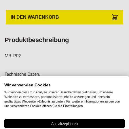
Nur für technisch versierte und mit dem Produkt vertraute
Anwender sowie Handwerker geeignet.
IN DEN WARENKORB
Nur für den vorhergesehenen Verwendungszweck geeignet.
Unsachgemäße Verwendung kann zu Schäden und
Produktbeschreibung
Verletzungen führen.
Importeur/Hersteller:
MB-PP2
Hogetex/Kometex B.V., Gesinkkampstraat 1,7051 HR
Varsseveld/ Netherlands, email: Info@hogetex.com
Technische Daten:
- Abmessungen Fuß: 30 mm x 30 mm x 30 mm
Wir verwenden Cookies
- Zugkraft: 170 N
Wir können diese zur Analyse unserer Besucherdaten platzieren, um unsere
Webseite zu verbessern, personalisierte Inhalte anzuzeigen und Ihnen ein
- Säule Ø: 7 mm x 54 mm
großartiges Webseiten-Erlebnis zu bieten. Für weitere Informationen zu den von
uns verwendeten Cookies öffnen Sie die Einstellungen.
- Arm Ø: 7 mm x 54 mm
Gewindefuß M5
Alle akzeptieren