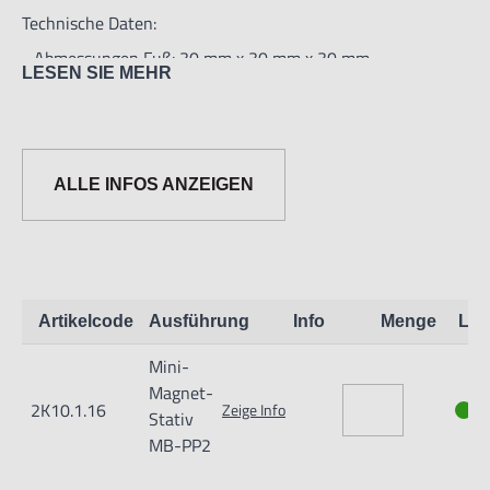
Technische Daten:
- Abmessungen Fuß: 30 mm x 30 mm x 30 mm
LESEN SIE MEHR
- Zugkraft: 170 N
- Säule Ø: 7 mm x 54 mm
- Arm Ø: 7 mm x 54 mm
ALLE INFOS ANZEIGEN
Gewindefuß M5
Artikelcode
Ausführung
Info
Menge
Lag
Mini-
Magnet-
2K10.1.16
Zeige Info
Stativ
MB-PP2
Informationen zur Produktsicherheit: