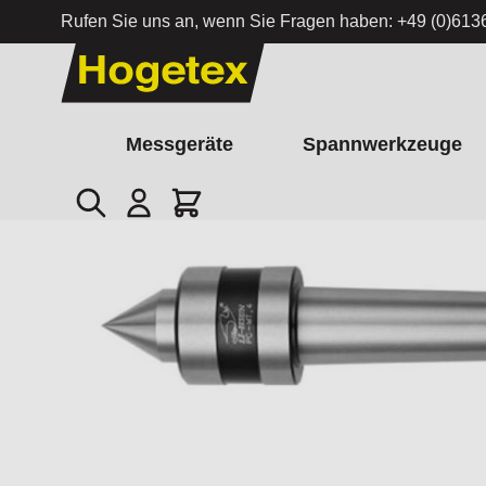
Rufen Sie uns an, wenn Sie Fragen haben:
+49 (0)613
Zum Inhalt springen
Messgeräte
Spannwerkzeuge
Suche
Cart
Startseite
/
Mitlaufende Universalkörnerspitze VPC