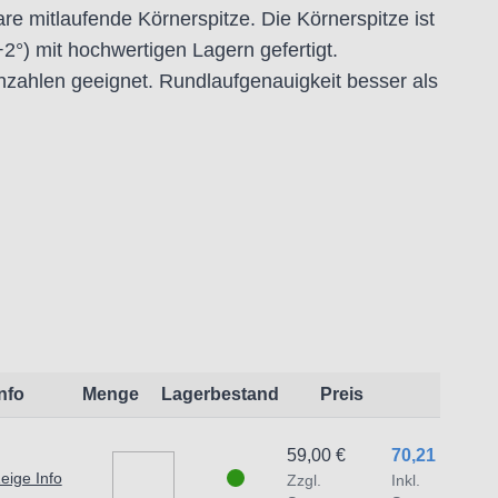
re mitlaufende Körnerspitze. Die Körnerspitze ist
°) mit hochwertigen Lagern gefertigt.
hzahlen geeignet. Rundlaufgenauigkeit besser als
:
t dem Produkt vertraute Anwender sowie
Info
Menge
Lagerbestand
Preis
endungszweck geeignet.
 Schäden und Verletzungen führen.
59,00 €
70,21 €
eige Info
Zzgl.
Inkl.