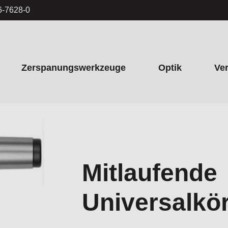
6-7628-0
Zerspanungswerkzeuge
Optik
Ve
Mitlaufende
Universalkö