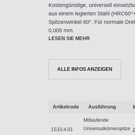
Kostengünstige, universell einsetzba
aus einem legierten Stahl (HRC60°+2
Spitzenwinkel 60°. Für normale Dre
0,005 mm.
LESEN SIE MEHR
ALLE INFOS ANZEIGEN
Informationen zur Produktsicherheit
Nur für technisch versierte und mi
Handwerker geeignet.
Artikelcode
Ausführung
Nur für den vorhergesehenen Verw
Mitlaufende
Unsachgemäße Verwendung kann zu
Universalkörnerspitze
1S10.4.01
Z
Importeur/Hersteller: