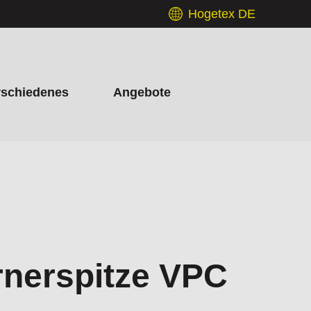
Hogetex DE
rschiedenes
Angebote
rnerspitze VPC